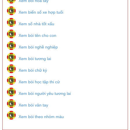
Xem bói hoa tay
Xem biển số xe hợp tuổi
Xem số nhà tốt xấu
Xem bói tên cho con
Xem bói nghề nghiệp
Xem bói tương lai
Xem bói chữ ký
Xem bói học tập thi cử
Xem bói người yêu tương lai
Xem bói vân tay
Xem bói theo nhóm máu