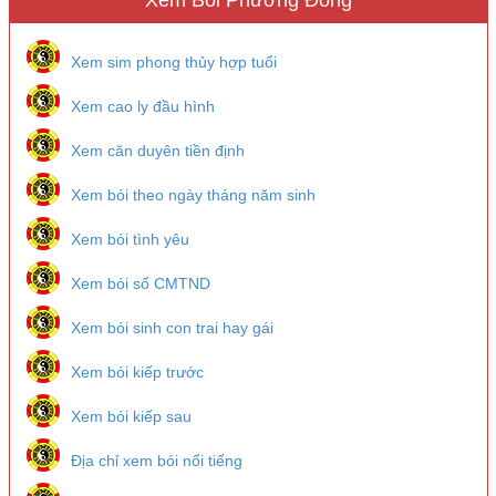
Xem sim phong thủy hợp tuổi
Xem cao ly đầu hình
Xem căn duyên tiền định
Xem bói theo ngày tháng năm sinh
Xem bói tình yêu
Xem bói số CMTND
Xem bói sinh con trai hay gái
Xem bói kiếp trước
Xem bói kiếp sau
Địa chỉ xem bói nổi tiếng