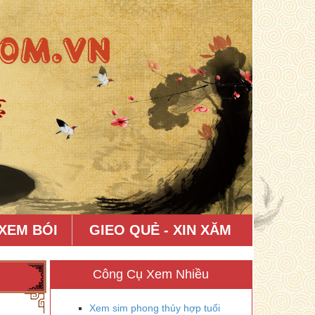
XEM BÓI
GIEO QUẺ - XIN XĂM
Công Cụ Xem Nhiều
Xem sim phong thủy hợp tuổi