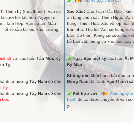
Xem ngày chôn cất
T:
Thiên hỷ (trực thành): Vạn sự
Sao Xấu:
Câu Trận Hắc Đạo : Kiên
 là cưới hỏi kết hôn. Nguyệt n:
an táng chôn cất. Thiên Ngục: Vạn
an. Tam Hợp: Vạn sự an. Mẫu
hung. Thiên Hoả: Xấu về lợp mái, 
Tốt về cầu tài lộc, khai trương.
trần nhà. Thụ tử: Vạn sự hung trừ 
bắn. Cô thần: Kiêng cữ cưới hỏi kết
Lỗ ban sát: Kiêng cữ khởi tạo, xây
iệt tốt
với các tuổi:
Tân Mùi, Kỷ
Ngày
đặc biệt kỵ
các tuổi:
Ất M
nh Tỵ
Kỷ Mão
Không nên
khởi hành bắt đầu từ 
hành từ hướng
Tây Nam
để đón
Đông Nam
để tránh
Hạc Thần (xấ
t Hỷ
hành từ hướng
Tây Nam
để đón
Kết hợp với
Xem ngày xu
i Lộc
hành
để có được chuyến đi vạn sự
ý.