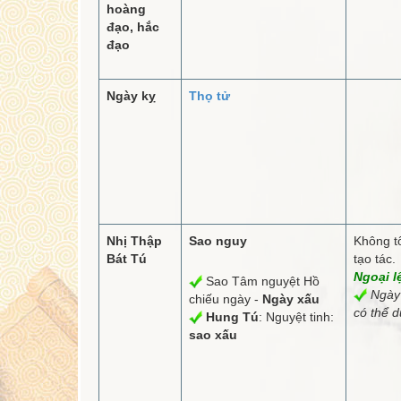
hoàng
đạo, hắc
đạo
Ngày kỵ
Thọ tử
Nhị Thập
Sao nguy
Không tố
Bát Tú
tạo tác.
Ngoại l
Sao Tâm nguyệt Hồ
Ngày 
chiếu ngày -
Ngày xấu
có thể d
Hung Tú
: Nguyệt tinh:
sao xấu