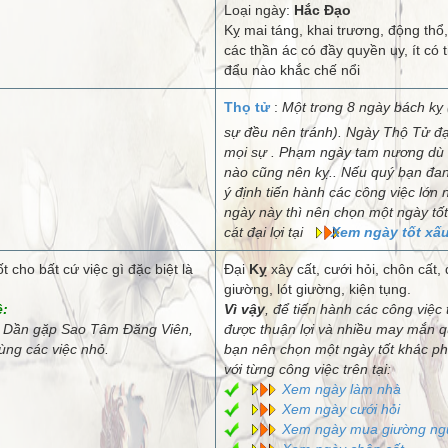
Loại ngày:
Hắc Đạo
Kỵ mai táng, khai trương, động thổ, 
các thần ác có đầy quyền uy, ít có t
đẩu nào khắc chế nổi
Thọ tử
:
Một trong 8 ngày bách kỵ 
sự đều nên tránh). Ngày Thộ Tử đạ
mọi sự . Phạm ngày tam nương dù 
nào cũng nên kỵ.. Nếu quý bạn đa
ý định tiến hành các công việc lớn
ngày này thì nên chọn một ngày tốt
cát đại lợi tại
Xem ngày tốt xấ
t cho bất cứ việc gì đặc biệt là
Đại
Kỵ
xây cất, cưới hỏi, chôn cất,
giường, lót giường, kiện tụng.
ệ:
Vì vậy
, để tiến hành các công việc 
Dần gặp Sao Tâm Đăng Viên,
được thuận lợi và nhiều may mắn q
ùng các việc nhỏ.
bạn nên chọn một ngày tốt khác p
với từng công việc trên tại:
Xem ngày làm nhà
Xem ngày cưới hỏi
Xem ngày mua giường ng