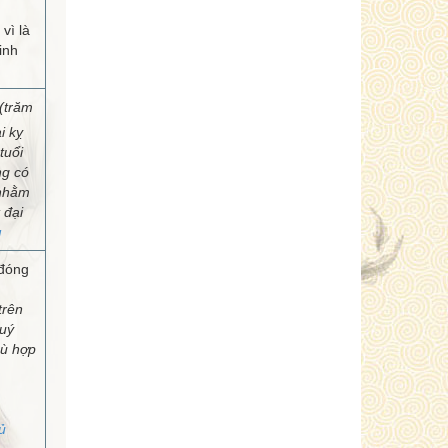
vì là
inh
(trăm
i kỵ
tuổi
ng có
 nhằm
 đại
u
 đóng
trên
uý
hù hợp
ủ