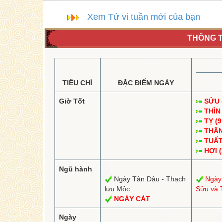
Xem Tử vi tuần mới của bạn
THÔNG T
TIÊU CHÍ
ĐẶC ĐIỂM NGÀY
Giờ Tốt
SỬU (
THÌN 
TỴ (9
THÂN 
TUẤT 
HỢI (
Ngũ hành
Ngày Tân Dậu - Thạch
Ngày
lựu Mộc
Sửu và T
NGÀY CÁT
Ngày