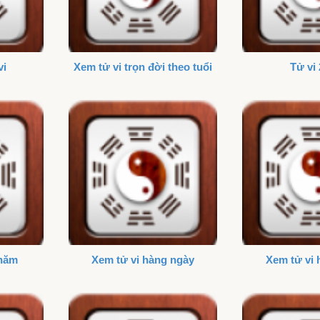
vi
Xem tử vi trọn đời theo tuổi
Tử vi
 năm
Xem tử vi hàng ngày
Xem tử vi 