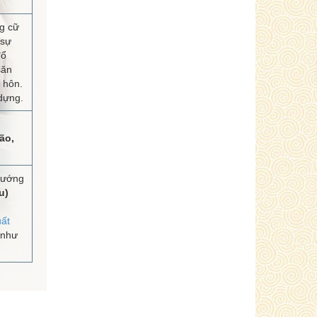
g cữ
 sự
đổ
săn
 hôn.
 dựng.
ão,
hướng
u)
ất
 như