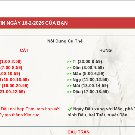
IN NGÀY 16-2-2026 CỦA BẠN
Nội Dung Cụ Thể
CÁT
HUNG
1:00-2:59)
Tí (23:00-0:59)
(7:00-8:59)
Dần (3:00-4:59)
:00-10:59)
Mão (5:00-6:59)
(15:00-16:59)
Ngọ (11:00-12:59)
(19:00-20:59)
Mùi (13:00-14:59)
21:00-22:59)
Dậu (17:00-18:59)
 Dậu
nhị hợp
Thìn,
tam hợp
với
Ngày Dậu
xung
với Mão,
phá
ỵ tạo thành Kim cục.
hình
Dậu, hại Tuất,
tuyệt
Dần.
CÂU TRẬN