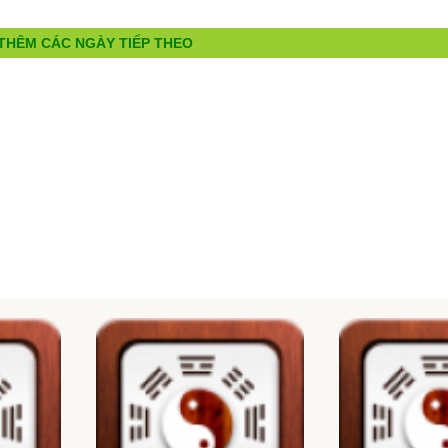
THÊM CÁC NGÀY TIẾP THEO