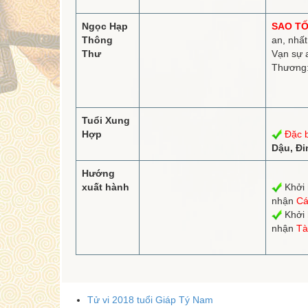
Ngọc Hạp
SAO TỐ
Thông
an, nhất
Thư
Vạn sự 
Thương: 
Tuổi Xung
Hợp
Đặc b
Dậu, Đi
Hướng
xuất hành
Khởi 
nhận
Cá
Khởi 
nhận
Tà
Tử vi 2018 tuổi Giáp Tý Nam