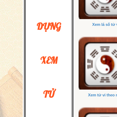
DỤNG
Xem lá số tử 
XEM
TỬ
Xem tử vi theo