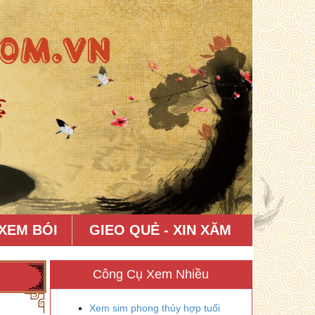
XEM BÓI
GIEO QUẺ - XIN XĂM
Công Cụ Xem Nhiều
Xem sim phong thủy hợp tuổi