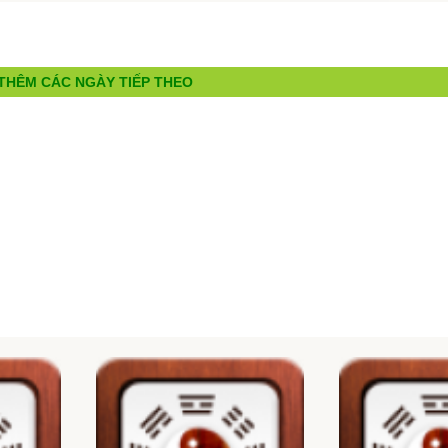
THÊM CÁC NGÀY TIẾP THEO