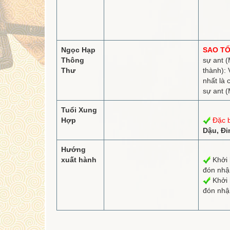
Ngọc Hạp
SAO TỐ
Thông
sự ant (
Thư
thành): 
nhất là 
sự ant (
Tuổi Xung
Hợp
Đặc b
Dậu, Đi
Hướng
xuất hành
Khởi 
đón nh
Khởi 
đón nh