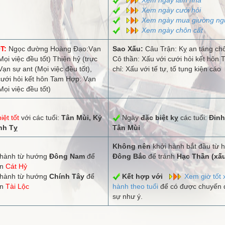
Xem ngày cưới hỏi
Xem ngày mua giường ng
Xem ngày chôn cất
T:
Ngọc đường Hoàng Đạo:Vạn
Sao Xấu:
Câu Trận: Kỵ an táng ch
Mọi việc đều tốt) Thiên hỷ (trực
Cô thần: Xấu với cưới hỏi kết hôn T
Vạn sự ant (Mọi việc đều tốt),
chỉ: Xấu với tế tự, tố tụng kiện cáo
cưới hỏi kết hôn Tam Hợp: Vạn
Mọi việc đều tốt)
iệt tốt
với các tuổi:
Tân Mùi, Kỷ
Ngày
đặc biệt kỵ
các tuổi:
Đinh
nh Tỵ
Tân Mùi
Không nên
khởi hành bắt đầu từ 
hành từ hướng
Đông Nam
để
Đông Bắc
để tránh
Hạc Thần (xấ
ận
Cát Hỷ
hành từ hướng
Chính Tây
để
Kết hợp với
Xem giờ tốt 
ận
Tài Lộc
hành theo tuổi
để có được chuyến đ
sự như ý.