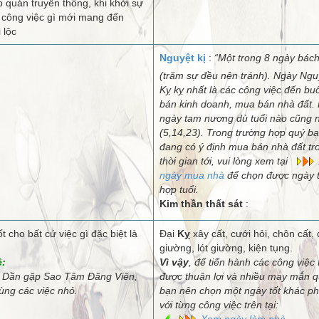
 quán truyền thống, khi khởi sự
 công việc gì mới mang đến
 lộc
Nguyệt kị
:
“Một trong 8 ngày bách
(trăm sự đều nên tránh). Ngày Ngu
Kỵ kỵ nhất là các công việc đến bu
bán kinh doanh, mua bán nhà đất.
ngày tam nương dù tuổi nào cũng 
(5,14,23). Trong trường hợp quý b
đang có ý định mua bán nhà đất tr
thời gian tới, vui lòng xem tại
ngày mua nhà
để chọn được ngày t
hợp tuổi.
Kim thần thất sát
:
t cho bất cứ việc gì đặc biệt là
Đại
Kỵ
xây cất, cưới hỏi, chôn cất,
giường, lót giường, kiện tụng.
ệ:
Vì vậy
, để tiến hành các công việc 
Dần gặp Sao Tâm Đăng Viên,
được thuận lợi và nhiều may mắn q
ùng các việc nhỏ.
bạn nên chọn một ngày tốt khác p
với từng công việc trên tại:
Xem ngày làm nhà