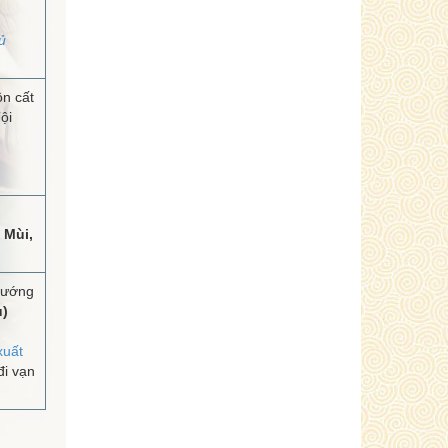
ủ
ôn cất
ội
 Mùi,
hướng
u)
xuất
i vạn