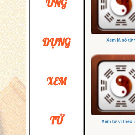
ỨNG
DỤNG
Xem lá số tử 
XEM
TỬ
Xem tử vi theo