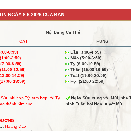
IN NGÀY 8-6-2026 CỦA BẠN
Nội Dung Cụ Thể
CÁT
HUNG
3:00-0:59)
Dần (3:00-4:59)
1:00-2:59)
Mão (5:00-6:59)
(7:00-8:59)
Tỵ (9:00-10:59)
11:00-12:59)
Thân (15:00-16:59)
13:00-14:59)
Tuất (19:00-20:59)
17:00-18:59)
Hợi (21:00-22:59)
 Sửu
nhị hợp
Tý,
tam hợp
với Tỵ
Ngày Sửu
xung
với Mùi,
phá
T
ạo thành Kim cục.
hình
Tuất, hại Ngọ,
tuyệt
Mùi.
ĐƯỜNG
ày:
Hoàng Đạo