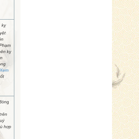
 kỵ
yệt
ôn
 Phạm
nên kỵ
ạn
ong
Xem
ốt
 đóng
trên
uý
hù hợp