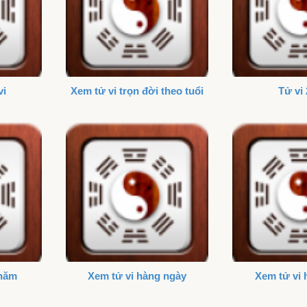
vi
Xem tử vi trọn đời theo tuổi
Tử vi
 năm
Xem tử vi hàng ngày
Xem tử vi 