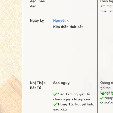
đạo, hắc
Theo tập
đạo
làm một
nhiều lợi
Ngày kỵ
Nguyệt kị
Kim thần thất sát
Nhị Thập
Sao nguy
Không tố
Bát Tú
tạo tác.
Ngoại l
Sao Tâm nguyệt Hồ
Ngày 
chiếu ngày -
Ngày xấu
có thể d
Hung Tú
: Nguyệt tinh:
sao xấu