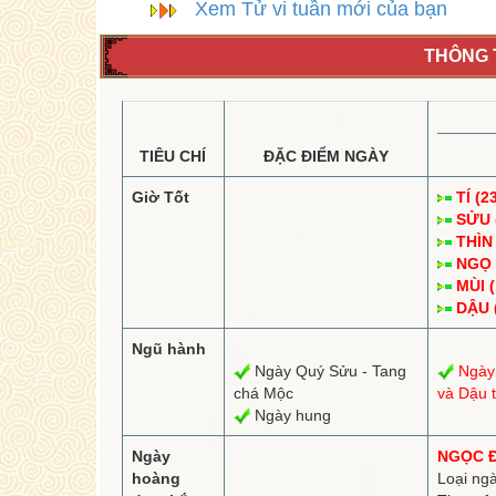
Xem Tử vi tuần mới của bạn
THÔNG T
TIÊU CHÍ
ĐẶC ĐIỂM NGÀY
Giờ Tốt
TÍ (2
SỬU (
THÌN 
NGỌ (
MÙI (
DẬU (
Ngũ hành
Ngày Quý Sửu - Tang
Ngày
chá Mộc
và Dậu t
Ngày hung
Ngày
NGỌC 
hoàng
Loại ng