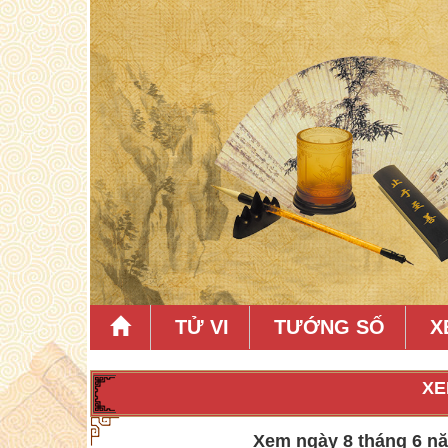
TỬ VI
TƯỚNG SỐ
X
XE
Xem ngày 8 tháng 6 năm