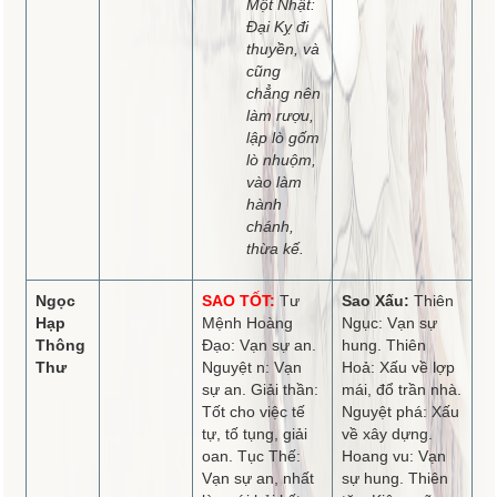
Một Nhật:
Đại Kỵ đi
thuyền, và
cũng
chẳng nên
làm rượu,
lập lò gốm
lò nhuộm,
vào làm
hành
chánh,
thừa kế.
Ngọc
SAO TỐT:
Tư
Sao Xấu:
Thiên
Hạp
Mệnh Hoàng
Ngục: Vạn sự
Thông
Đạo: Vạn sự an.
hung. Thiên
Thư
Nguyệt n: Vạn
Hoả: Xấu về lợp
sự an. Giải thần:
mái, đổ trần nhà.
Tốt cho việc tế
Nguyệt phá: Xấu
tự, tố tụng, giải
về xây dựng.
oan. Tục Thế:
Hoang vu: Vạn
Vạn sự an, nhất
sự hung. Thiên