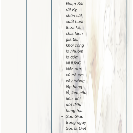
Đoạn Sát:
rất Kỵ
chôn cất,
xuất hành,
thừa kế,
chia lãnh
gia tài,
khởi công
lò nhuộm
lò gốm.
NHƯNG
Nên dứt
vú trẻ em,
xây tường,
lấp hang
lỗ, làm cầu
tiêu, kết
dứt điều
hung hại.
Sao Giác
trúng ngày
Sóc là Diệt