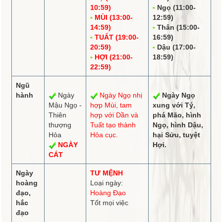
10:59)
Ngọ (11:00-
MÙI (13:00-
12:59)
14:59)
Thân (15:00-
TUẤT (19:00-
16:59)
20:59)
Dậu (17:00-
HỢI (21:00-
18:59)
22:59)
Ngũ
hành
Ngày
Ngày Ngọ
nhị
Ngày Ngọ
Mậu Ngọ -
hợp
Mùi,
tam
xung
với Tý,
Thiên
hợp
với Dần và
phá
Mão,
hình
thượng
Tuất tạo thành
Ngọ,
hình
Dậu,
Hỏa
Hỏa cục.
hại Sửu,
tuyệt
NGÀY
Hợi.
CÁT
Ngày
TƯ MỆNH
hoàng
Loại ngày:
đạo,
Hoàng Đạo
hắc
Tốt mọi việc
đạo