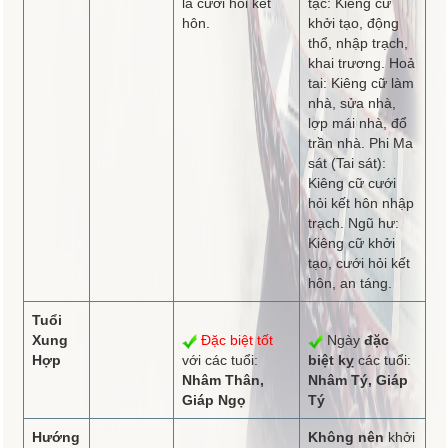
là cưới hỏi kết
tặc: Kiêng cữ
hôn.
khởi tạo, động
thổ, nhập trạch,
khai trương. Hoả
tai: Kiêng cữ làm
nhà, sửa nhà,
lợp mái nhà, đổ
trần nhà. Phi Ma
sát (Tai sát):
Kiêng cữ cưới
hỏi kết hôn nhập
trạch. Ngũ hư:
Kiêng cữ khởi
tạo, cưới hỏi kết
hôn, an táng.
Tuổi
Xung
Đặc biệt tốt
Ngày
đặc
Hợp
với các tuổi:
biệt kỵ
các tuổi:
Nhâm Thân,
Nhâm Tý, Giáp
Giáp Ngọ
Tý
Hướng
Không nên
khởi