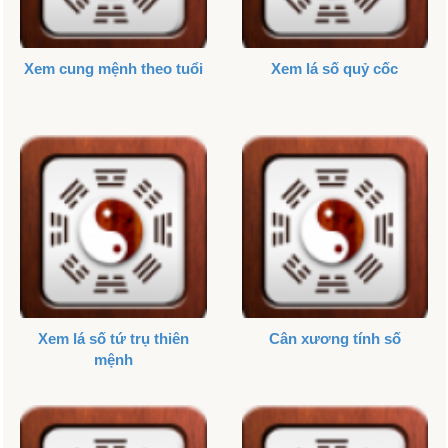
Xem cung mệnh theo tuổi
Xem lá số quỷ cốc
Xem lá số tứ trụ thiên
Cân xương tính số
mệnh