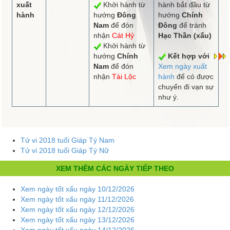
xuất
Khởi hành từ
hành bắt đầu từ
hành
hướng
Đông
hướng
Chính
Nam
để đón
Đông
để tránh
nhận
Cát Hỷ
Hạc Thần (xấu)
Khởi hành từ
hướng
Chính
Kết hợp với
Nam
để đón
Xem ngày xuất
nhận
Tài Lộc
hành
để có được
chuyến đi vạn sự
như ý.
Tử vi 2018 tuổi Giáp Tý Nam
Tử vi 2018 tuổi Giáp Tý Nữ
XEM THÊM CÁC NGÀY TIẾP THEO
Xem ngày tốt xấu ngày 10/12/2026
Xem ngày tốt xấu ngày 11/12/2026
Xem ngày tốt xấu ngày 12/12/2026
Xem ngày tốt xấu ngày 13/12/2026
Xem ngày tốt xấu ngày 14/12/2026