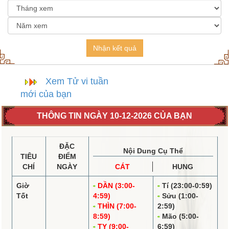
Nhận kết quả
Xem Tử vi tuần
mới của bạn
THÔNG TIN NGÀY 10-12-2026 CỦA BẠN
ĐẶC
Nội Dung Cụ Thể
TIÊU
ĐIỂM
CHÍ
NGÀY
CÁT
HUNG
Giờ
DẦN (3:00-
Tí (23:00-0:59)
Tốt
4:59)
Sửu (1:00-
THÌN (7:00-
2:59)
8:59)
Mão (5:00-
TỴ (9:00-
6:59)