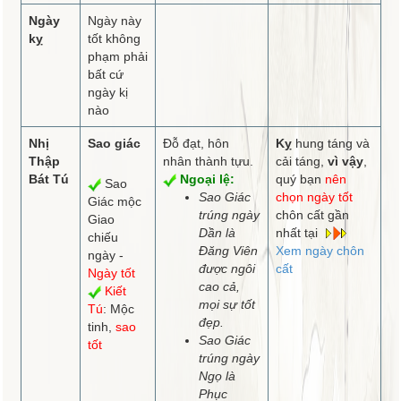
Ngày
Ngày này
kỵ
tốt không
phạm phải
bất cứ
ngày kị
nào
Nhị
Sao giác
Đỗ đạt, hôn
Kỵ
hung táng và
Thập
nhân thành tựu.
cải táng,
vì vậy
,
Bát Tú
Ngoại lệ:
quý bạn
nên
Sao
Sao Giác
chọn ngày tốt
Giác mộc
trúng ngày
chôn cất gần
Giao
Dần là
nhất tại
chiếu
Đăng Viên
Xem ngày chôn
ngày -
được ngôi
cất
Ngày tốt
cao cả,
Kiết
mọi sự tốt
Tú
: Mộc
đẹp.
tinh,
sao
Sao Giác
tốt
trúng ngày
Ngọ là
Phục