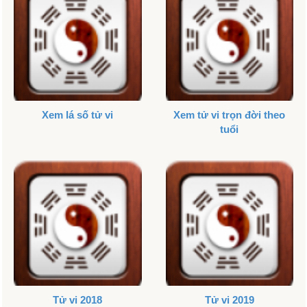
Xem lá số tử vi
Xem tử vi trọn đời theo
tuổi
Tử vi 2018
Tử vi 2019