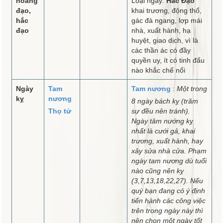
hoàng
Loại ngày:
Hắc Đạo
đạo,
khai trương, động thổ,
hắc
gác đà ngang, lợp mái
đạo
nhà, xuất hành, hạ
huyệt, giao dịch, vì là
các thần ác có đầy
quyền uy, ít có tinh đẩu
nào khắc chế nổi
Ngày
Tam
Tam nương
:
Một trong
kỵ
nương
8 ngày bách kỵ (trăm
Thọ tử
sự đều nên tránh).
Ngày tâm nướng kỵ
nhất là cưới gả, khai
trương, xuất hành, hay
xây sửa nhà cửa. Phạm
ngày tam nương dù tuổi
nào cũng nên kỵ
(3,7,13,18,22,27). Nếu
quý bạn đang có ý định
tiến hành các công việc
trên trong ngày này thì
nên chọn một ngày tốt