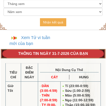
Nhận kết quả
Xem Tử vi tuần
mới của bạn
THÔNG TIN NGÀY 31-7-2026 CỦA BẠN
ĐẶC
Nội Dung Cụ Thể
TIÊU
ĐIỂM
CHÍ
NGÀY
CÁT
HUNG
Giờ
DẦN
Tí (23:00-0:59)
Tốt
(3:00-4:59)
Sửu (1:00-2:59)
THÌN
Mão (5:00-6:59)
(7:00-8:59)
Ngọ (11:00-12:59)
TỴ (9:00-
Thân (15:00-16:59)