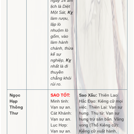
ngày 14 âm
lịch là Diệt
Một Sát,
Kỵ
làm rượu,
lập lò
nhuộm lò
gốm, vào
làm hành
chánh, thừa
kế sự
nghiệp,
Kỵ
nhất là đi
thuyền
chẳng khỏi
rủi ro.
Ngọc
SAO TỐT:
Sao Xấu:
Thiên Lao
Hạp
Minh tinh:
Hắc Đạo: Kiêng cữ mọi
Thông
Vạn sự an.
việc. Thiên Lại: Vạn sự
Thư
Cát Khánh:
hung. Thụ tử: Vạn sự
Vạn sự an.
hung trừ săn bắn. Vãng
Lục Hợp:
vong (Thổ Kiêng cữ):
Vạn sự an.
Kiêng cữ xuất hành,