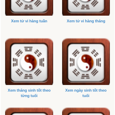
Xem tử vi hàng tuần
Xem tử vi hàng tháng
Xem tháng sinh tốt theo
Xem ngày sinh tốt theo
từng tuổi
tuổi