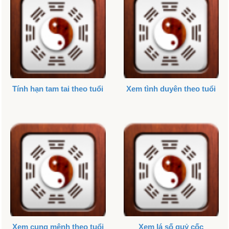
Tính hạn tam tai theo tuổi
Xem tình duyên theo tuổi
Xem cung mệnh theo tuổi
Xem lá số quỷ cốc