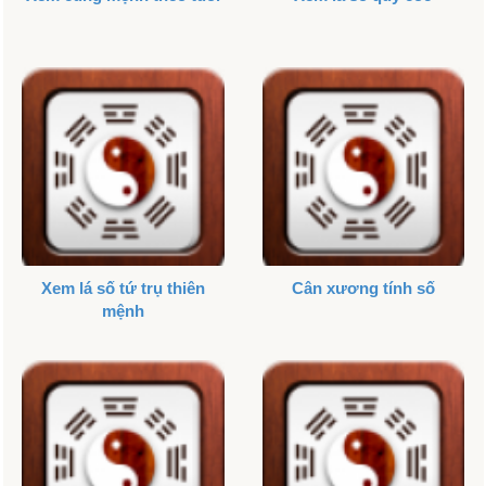
Xem lá số tứ trụ thiên
Cân xương tính số
mệnh