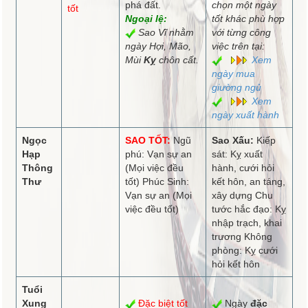
phá đất.
chọn một ngày
tốt
Ngoại lệ:
tốt khác phù hợp
Sao Vĩ nhằm
với từng công
ngày Hợi, Mão,
việc trên tại:
Mùi
Kỵ
chôn cất.
Xem
ngày mua
giường ngủ
Xem
ngày xuất hành
Ngọc
SAO TỐT:
Ngũ
Sao Xấu:
Kiếp
Hạp
phú: Vạn sự an
sát: Kỵ xuất
Thông
(Mọi việc đều
hành, cưới hỏi
Thư
tốt) Phúc Sinh:
kết hôn, an táng,
Vạn sự an (Mọi
xây dựng Chu
việc đều tốt)
tước hắc đạo: Kỵ
nhập trạch, khai
trương Không
phòng: Kỵ cưới
hỏi kết hôn
Tuổi
Xung
Đặc biệt tốt
Ngày
đặc