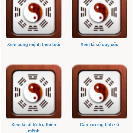
Xem cung mệnh theo tuổi
Xem lá số quỷ cốc
Xem lá số tứ trụ thiên
Cân xương tính số
mệnh