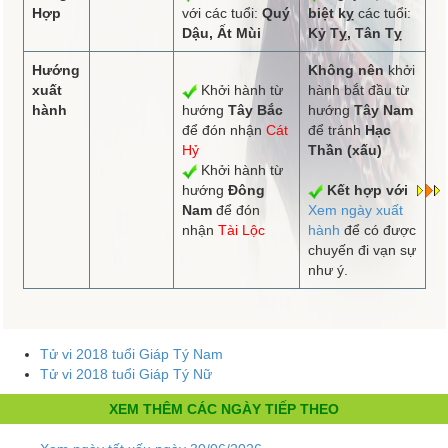
Hợp
với các tuổi:
Quý
biệt kỵ
các tuổi:
Dậu, Ất Mùi
Kỷ Tỵ, Tân Tỵ
Hướng
Không nên
khởi
xuất
Khởi hành từ
hành bắt đầu từ
hành
hướng
Tây Bắc
hướng
Tây Nam
để đón nhận
Cát
để tránh
Hạc
Hỷ
Thần (xấu)
Khởi hành từ
hướng
Đông
Kết hợp với
Nam
để đón
Xem ngày xuất
nhận
Tài Lộc
hành
để có được
chuyến đi vạn sự
như ý.
Tử vi 2018 tuổi Giáp Tý Nam
Tử vi 2018 tuổi Giáp Tý Nữ
XEM THÊM CÁC NGÀY TIẾP THEO