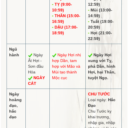
TỴ (9:00-
12:59)
10:59)
Mùi (13:00-
THÂN (15:00-
14:59)
16:59)
Tuất (19:00-
DẬU (17:00-
20:59)
18:59)
Hợi (21:00-
22:59)
Ngũ
hành
Ngày
Ngày Hợi
nhị
Ngày Hợi
Ất Hợi -
hợp
Dần,
tam
xung
với Tỵ,
Sơn đầu
hợp
với Mão và
phá
Dần,
hình
Hỏa
Mùi tạo thành
Hợi, hại Thân,
NGÀY
Mộc cục
tuyệt
Ngọ.
CÁT
Ngày
CHU TƯỚC
hoàng
Loại ngày:
Hắc
đạo,
Đạo
hắc
Chu Tước kỵ
đạo
khai trương,
nhập gia, nhập