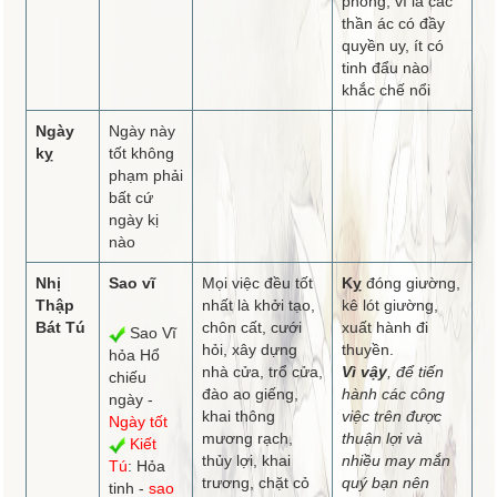
phòng, vì là các
thần ác có đầy
quyền uy, ít có
tinh đẩu nào
khắc chế nổi
Ngày
Ngày này
kỵ
tốt không
phạm phải
bất cứ
ngày kị
nào
Nhị
Sao vĩ
Mọi việc đều tốt
Kỵ
đóng giường,
Thập
nhất là khởi tạo,
kê lót giường,
Bát Tú
chôn cất, cưới
xuất hành đi
Sao Vĩ
hỏi, xây dựng
thuyền.
hỏa Hổ
nhà cửa, trổ cửa,
Vì vậy
, để tiến
chiếu
đào ao giếng,
hành các công
ngày -
khai thông
việc trên được
Ngày tốt
mương rạch,
thuận lợi và
Kiết
thủy lợi, khai
nhiều may mắn
Tú
: Hỏa
trương, chặt cỏ
quý bạn nên
tinh -
sao