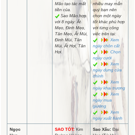
Mão tạo tác mất
nhiều may mắn
tiền của.
quý bạn nên
Sao Mão hợp
chọn một ngày
với 8 ngày: Ất
tốt khác phù hợp
Mẹo, Đinh Mẹo,
với từng công
Tân Mẹo, Ất Mùi,
việc trên tại:
Đinh Mùi, Tân
Xem
Mùi, Ất Hợi, Tân
ngày chôn cất
Hợi.
Chọn
ngày cưới
Xem
ngày dựng cửa
chính
Xem
ngày khai trương
Xem
ngày mua
giường
Xem
ngày xuất hành
Ngọc
SAO TỐT:
Kim
Sao Xấu:
Đại