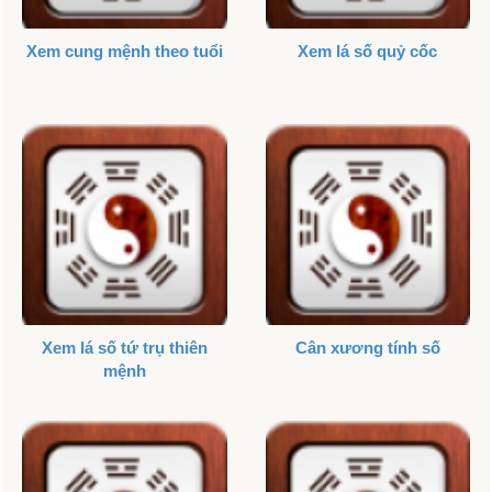
Xem cung mệnh theo tuổi
Xem lá số quỷ cốc
Xem lá số tứ trụ thiên
Cân xương tính số
mệnh