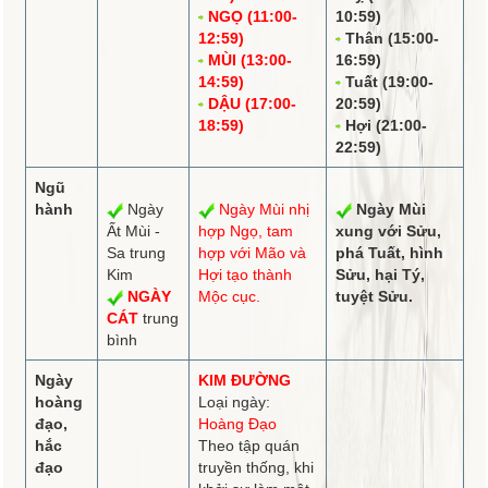
NGỌ (11:00-
10:59)
12:59)
Thân (15:00-
MÙI (13:00-
16:59)
14:59)
Tuất (19:00-
DẬU (17:00-
20:59)
18:59)
Hợi (21:00-
22:59)
Ngũ
hành
Ngày
Ngày Mùi
nhị
Ngày Mùi
Ất Mùi -
hợp
Ngọ,
tam
xung
với Sửu,
Sa trung
hợp
với Mão và
phá
Tuất,
hình
Kim
Hợi tạo thành
Sửu, hại Tý,
NGÀY
Mộc cục.
tuyệt
Sửu.
CÁT
trung
bình
Ngày
KIM ĐƯỜNG
hoàng
Loại ngày:
đạo,
Hoàng Đạo
hắc
Theo tập quán
đạo
truyền thống, khi