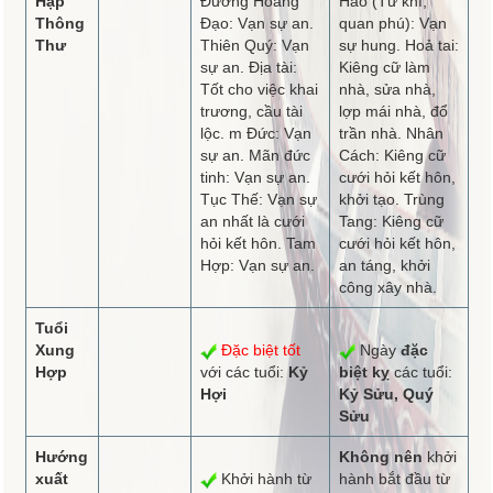
Hạp
Đường Hoàng
Hao (Tử khí,
Thông
Đạo: Vạn sự an.
quan phú): Vạn
Thư
Thiên Quý: Vạn
sự hung. Hoả tai:
sự an. Địa tài:
Kiêng cữ làm
Tốt cho việc khai
nhà, sửa nhà,
trương, cầu tài
lợp mái nhà, đổ
lộc. m Đức: Vạn
trần nhà. Nhân
sự an. Mãn đức
Cách: Kiêng cữ
tinh: Vạn sự an.
cưới hỏi kết hôn,
Tục Thế: Vạn sự
khởi tạo. Trùng
an nhất là cưới
Tang: Kiêng cữ
hỏi kết hôn. Tam
cưới hỏi kết hôn,
Hợp: Vạn sự an.
an táng, khởi
công xây nhà.
Tuổi
Xung
Đặc biệt tốt
Ngày
đặc
Hợp
với các tuổi:
Kỷ
biệt kỵ
các tuổi:
Hợi
Kỷ Sửu, Quý
Sửu
Hướng
Không nên
khởi
xuất
Khởi hành từ
hành bắt đầu từ