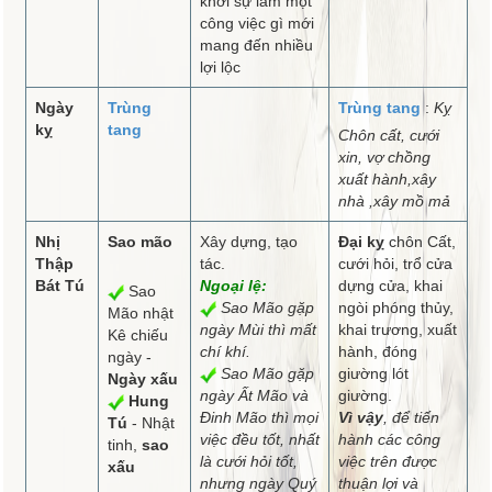
khởi sự làm một
công việc gì mới
mang đến nhiều
lợi lộc
Ngày
Trùng
Trùng tang
:
Kỵ
kỵ
tang
Chôn cất, cưới
xin, vợ chồng
xuất hành,xây
nhà ,xây mồ mả
Nhị
Sao mão
Xây dựng, tạo
Đại kỵ
chôn Cất,
Thập
tác.
cưới hỏi, trổ cửa
Bát Tú
Ngoại lệ:
dựng cửa, khai
Sao
Sao Mão gặp
ngòi phóng thủy,
Mão nhật
ngày Mùi thì mất
khai trương, xuất
Kê chiếu
chí khí.
hành, đóng
ngày -
Sao Mão gặp
giường lót
Ngày xấu
ngày Ất Mão và
giường.
Hung
Đinh Mão thì mọi
Vì vậy
, để tiến
Tú
- Nhật
việc đều tốt, nhất
hành các công
tinh,
sao
là cưới hỏi tốt,
việc trên được
xấu
nhưng ngày Quý
thuận lợi và