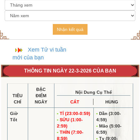
Nhận kết quả
Xem Tử vi tuần
mới của bạn
THÔNG TIN NGÀY 22-3-2026 CỦA BẠN
ĐẶC
Nội Dung Cụ Thể
TIÊU
ĐIỂM
CHÍ
NGÀY
CÁT
HUNG
Giờ
TÍ (23:00-0:59)
Dần (3:00-
Tốt
SỬU (1:00-
4:59)
2:59)
Mão (5:00-
THÌN (7:00-
6:59)
8:59)
Tỵ (9:00-