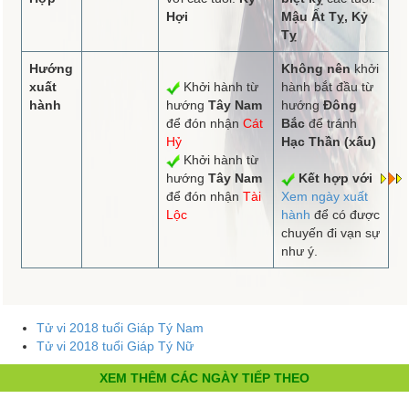
Hợi
Mậu Ất Tỵ, Kỷ
Tỵ
Hướng
Không nên
khởi
xuất
Khởi hành từ
hành bắt đầu từ
hành
hướng
Tây Nam
hướng
Đông
để đón nhận
Cát
Bắc
để tránh
Hỷ
Hạc Thần (xấu)
Khởi hành từ
hướng
Tây Nam
Kết hợp với
để đón nhận
Tài
Xem ngày xuất
Lộc
hành
để có được
chuyến đi vạn sự
như ý.
Tử vi 2018 tuổi Giáp Tý Nam
Tử vi 2018 tuổi Giáp Tý Nữ
XEM THÊM CÁC NGÀY TIẾP THEO