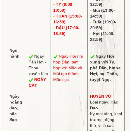
TỴ (9:00-
12:59)
10:59)
Mùi (13:00-
THÂN (15:00-
14:59)
16:59)
Tuất (19:00-
DẬU (17:00-
20:59)
18:59)
Hợi (21:00-
22:59)
Ngũ
hành
Ngày
Ngày Hợi
nhị
Ngày Hợi
Tân Hợi -
hợp
Dần,
tam
xung
với Tỵ,
Thoa
hợp
với Mão và
phá
Dần,
hình
>
xuyến Kim
Mùi tạo thành
Hợi, hại Thân,
NGÀY
Mộc cục.
tuyệt
Ngọ.
CÁT
Ngày
HUYỀN VŨ
hoàng
Loại ngày:
Hắc
đạo,
Đạo
hắc
Kỵ mai táng, khai
đạo
trương, động
thổ, vì là các