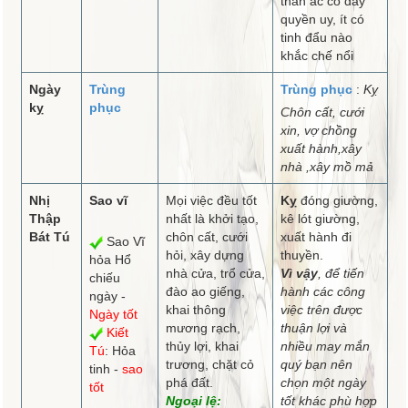
thần ác có đầy
quyền uy, ít có
tinh đẩu nào
khắc chế nổi
Ngày
Trùng
Trùng phục
:
Kỵ
kỵ
phục
Chôn cất, cưới
xin, vợ chồng
xuất hành,xây
nhà ,xây mồ mả
Nhị
Sao vĩ
Mọi việc đều tốt
Kỵ
đóng giường,
Thập
nhất là khởi tạo,
kê lót giường,
Bát Tú
chôn cất, cưới
xuất hành đi
Sao Vĩ
hỏi, xây dựng
thuyền.
hỏa Hổ
nhà cửa, trổ cửa,
Vì vậy
, để tiến
chiếu
đào ao giếng,
hành các công
ngày -
khai thông
việc trên được
Ngày tốt
mương rạch,
thuận lợi và
Kiết
thủy lợi, khai
nhiều may mắn
Tú
: Hỏa
trương, chặt cỏ
quý bạn nên
tinh -
sao
phá đất.
chọn một ngày
tốt
Ngoại lệ:
tốt khác phù hợp