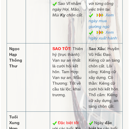
Sao Vĩ nhằm
với từng công
ngày Hợi, Mão,
việc trên tại:
Mùi
Kỵ
chôn cất.
Xem
ngày mua
giường ngủ
Xem
ngày xuất hành
Ngọc
SAO TỐT:
Thiên
Sao Xấu:
Huyền
Hạp
hỷ (trực thành):
Vũ Hắc Đạo:
Thông
Vạn sự an nhất
Kiêng cữ an táng
Thư
là cưới hỏi kết
chôn cất. Lôi
hôn. Tam Hợp:
công: Kiêng cữ
Vạn sự an. Mẫu
xây dựng. Cô
Thương: Tốt về
thần: Kiêng cữ
cầu tài lộc, khai
cưới hỏi kết hôn.
trương.
Thổ cẩm: Kiêng
cữ xây dựng, an
táng chôn cất.
Tuổi
Xung
Đặc biệt tốt
Ngày
đặc
Hợp
với các tuổi:
Kỷ
biệt kỵ
các tuổi: