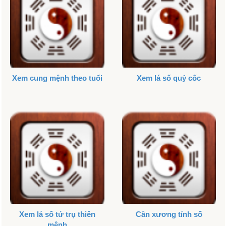
Xem cung mệnh theo tuổi
Xem lá số quỷ cốc
Xem lá số tứ trụ thiên
Cân xương tính số
mệnh