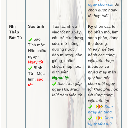
ngày chôn cất
để
chọn được ngày
tốt hợp tuổi.
Nhị
Sao tinh
Tạo tác nhiều
Kỵ
chôn cất, tu
Thập
việc tốt như xây
bổ phần mộ, làm
Bát Tú
cất, trổ cửa dựng
sanh phần, đóng
Sao
cửa, mở thông
thọ đường.
Tỉnh mộc
đường nước,
Vì vậy
, để tiến
Hãn chiếu
đào mương, dào
hành các công
ngày -
giếng, nhậm
việc trên được
Ngày tốt
chức, nhập học,
thuận lợi và
Bình
đi thuyền.
nhiều may mắn
Tú
- Mộc
Ngoại lệ:
quý bạn nên
tinh,
sao
Sao Tỉnh gặp
chọn một ngày
tốt
ngày Hợi, Mão,
tốt khác phù hợp
Mùi trăm việc tốt.
với từng công
việc trên tại:
Xem
ngày an táng
Xem
ngày sửa mộ