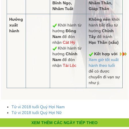
Bính Ngọ,
Nhâm Thân,
Nhâm Tuất
Giáp Thân
Hướng
Không nên
khởi
xuất
Khởi hành từ
hành bắt đầu từ
hành
hướng
Đông
hướng
Chính
Nam
để đón
Tây
để tránh
nhận
Cát Hỷ
Hạc Thần (xấu)
Khởi hành từ
hướng
Chính
Kết hợp với
Nam
để đón
Xem giờ tốt xuất
nhận
Tài Lộc
hành theo tuổi
để có được
chuyến đi vạn sự
như ý.
Tử vi 2018 tuổi Quý Hợi Nam
Tử vi 2018 tuổi Quý Hợi Nữ
XEM THÊM CÁC NGÀY TIẾP THEO