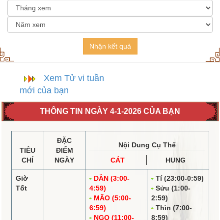
Nhận kết quả
Xem Tử vi tuần
mới của bạn
THÔNG TIN NGÀY 4-1-2026 CỦA BẠN
ĐẶC
Nội Dung Cụ Thể
TIÊU
ĐIỂM
CHÍ
NGÀY
CÁT
HUNG
Giờ
DẦN (3:00-
Tí (23:00-0:59)
Tốt
4:59)
Sửu (1:00-
MÃO (5:00-
2:59)
6:59)
Thìn (7:00-
NGỌ (11:00-
8:59)