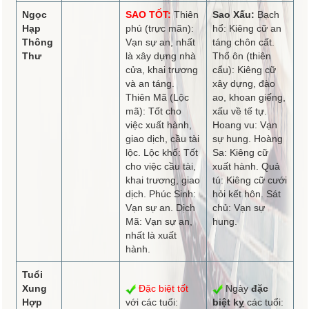
Ngọc
SAO TỐT:
Thiên
Sao Xấu:
Bạch
Hạp
phú (trực mãn):
hổ: Kiêng cữ an
Thông
Vạn sự an, nhất
táng chôn cất.
Thư
là xây dựng nhà
Thổ ôn (thiên
cửa, khai trương
cẩu): Kiêng cữ
và an táng.
xây dựng, đào
Thiên Mã (Lộc
ao, khoan giếng,
mã): Tốt cho
xấu về tế tự.
việc xuất hành,
Hoang vu: Vạn
giao dịch, cầu tài
sự hung. Hoàng
lộc. Lộc khố: Tốt
Sa: Kiêng cữ
cho việc cầu tài,
xuất hành. Quả
khai trương, giao
tú: Kiêng cữ cưới
dịch. Phúc Sinh:
hỏi kết hôn. Sát
Vạn sự an. Dịch
chủ: Vạn sự
Mã: Vạn sự an,
hung.
nhất là xuất
hành.
Tuổi
Xung
Đặc biệt tốt
Ngày
đặc
Hợp
với các tuổi:
biệt kỵ
các tuổi: