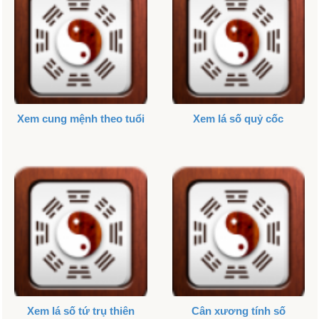
Xem cung mệnh theo tuổi
Xem lá số quỷ cốc
Xem lá số tứ trụ thiên
Cân xương tính số