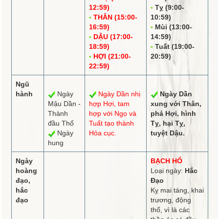
12:59)
Tỵ (9:00-
THÂN (15:00-
10:59)
16:59)
Mùi (13:00-
DẬU (17:00-
14:59)
18:59)
Tuất (19:00-
HỢI (21:00-
20:59)
22:59)
Ngũ
hành
Ngày
Ngày Dần
nhị
Ngày Dần
Mậu Dần -
hợp
Hợi,
tam
xung
với Thân,
Thành
hợp
với Ngọ và
phá
Hợi,
hình
đầu Thổ
Tuất tạo thành
Tỵ, hại Tỵ,
Ngày
Hỏa cục.
tuyệt
Dậu.
hung
Ngày
BẠCH HỔ
hoàng
Loại ngày:
Hắc
đạo,
Đạo
hắc
Kỵ mai táng, khai
đạo
trương, động
thổ, vì là các