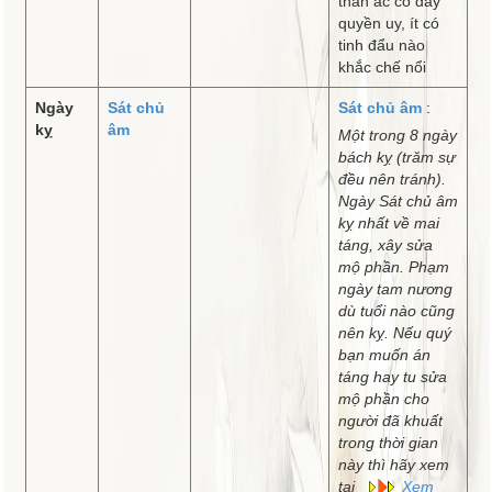
thần ác có đầy
quyền uy, ít có
tinh đẩu nào
khắc chế nổi
Ngày
Sát chủ
Sát chủ âm
:
kỵ
âm
Một trong 8 ngày
bách kỵ (trăm sự
đều nên tránh).
Ngày Sát chủ âm
kỵ nhất về mai
táng, xây sửa
mộ phần. Phạm
ngày tam nương
dù tuổi nào cũng
nên kỵ. Nếu quý
bạn muốn án
táng hay tu sửa
mộ phần cho
người đã khuất
trong thời gian
này thì hãy xem
tại
Xem