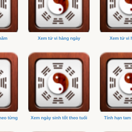
 năm
Xem tử vi hàng ngày
Xem tử vi 
theo từng
Xem ngày sinh tốt theo tuổi
Tính hạn tam 