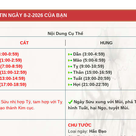
IN NGÀY 8-2-2026 CỦA BẠN
Nội Dung Cụ Thể
CÁT
HUNG
3:00-0:59)
Dần (3:00-4:59)
1:00-2:59)
Mão (5:00-6:59)
(7:00-8:59)
Tỵ (9:00-10:59)
11:00-12:59)
Thân (15:00-16:59)
13:00-14:59)
Tuất (19:00-20:59)
17:00-18:59)
Hợi (21:00-22:59)
 Sửu
nhị hợp
Tý,
tam hợp
với Tỵ
Ngày Sửu
xung
với Mùi,
phá
T
ạo thành Kim cục.
hình
Tuất, hại Ngọ,
tuyệt
Mùi.
CHU TƯỚC
Loại ngày:
Hắc Đạo