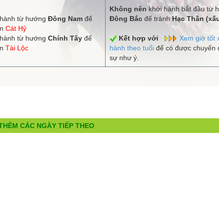
Không nên
khởi hành bắt đầu từ 
hành từ hướng
Đông Nam
để
Đông Bắc
để tránh
Hạc Thần (xấ
ận
Cát Hỷ
hành từ hướng
Chính Tây
để
Kết hợp với
Xem giờ tốt 
ận
Tài Lộc
hành theo tuổi
để có được chuyến đ
sự như ý.
THÊM CÁC NGÀY TIẾP THEO