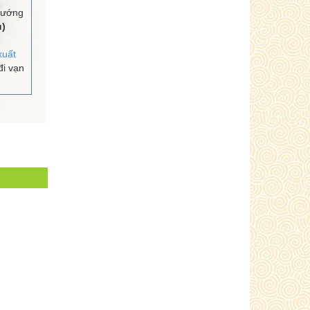
hướng
u)
xuất
i vạn