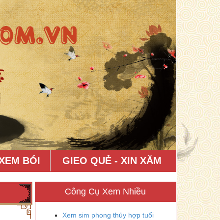
XEM BÓI
GIEO QUẺ - XIN XĂM
Công Cụ Xem Nhiều
Xem sim phong thủy hợp tuổi