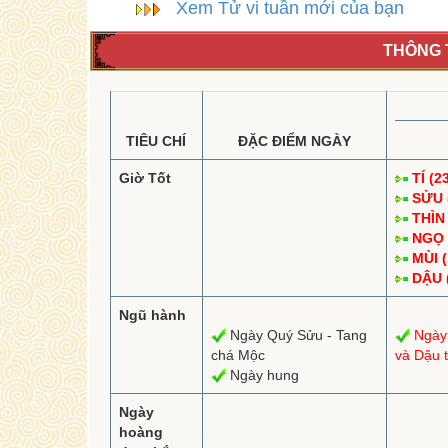
Xem Tử vi tuần mới của bạn
THÔNG T
TIÊU CHÍ
ĐẶC ĐIỂM NGÀY
Giờ Tốt
TÍ (2
SỬU (
THÌN 
NGỌ (
MÙI (
DẬU (
Ngũ hành
Ngày Quý Sửu - Tang
Ngày
chá Mộc
và Dậu t
Ngày hung
Ngày
hoàng