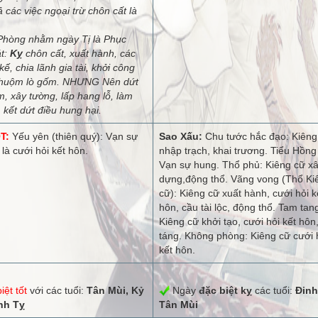
cả các việc ngoại trừ chôn cất là
hòng nhằm ngày Tị là Phục
t:
Kỵ
chôn cất, xuất hành, các
kế, chia lãnh gia tài, khởi công
nhuộm lò gốm. NHƯNG Nên dứt
m, xây tường, lấp hang lỗ, làm
, kết dứt điều hung hại.
T:
Yếu yên (thiên quý): Vạn sự
Sao Xấu:
Chu tước hắc đạo: Kiêng
 là cưới hỏi kết hôn.
nhập trạch, khai trương. Tiểu Hồng
Vạn sự hung. Thổ phủ: Kiêng cữ x
dựng,động thổ. Vãng vong (Thổ Ki
cữ): Kiêng cữ xuất hành, cưới hỏi k
hôn, cầu tài lộc, động thổ. Tam tan
Kiêng cữ khởi tạo, cưới hỏi kết hôn
táng. Không phòng: Kiêng cữ cưới 
kết hôn.
iệt tốt
với các tuổi:
Tân Mùi, Kỷ
Ngày
đặc biệt kỵ
các tuổi:
Đinh
nh Tỵ
Tân Mùi