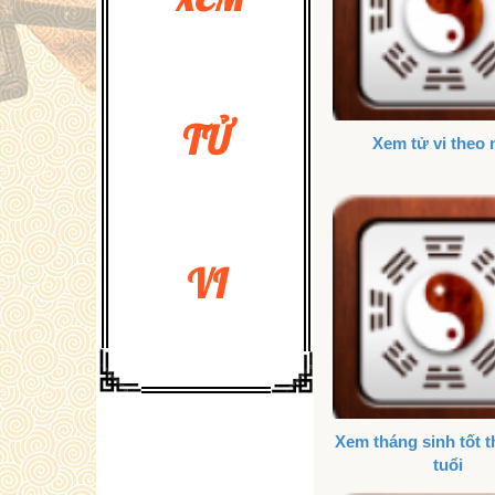
TỬ
Xem tử vi theo
VI
Xem tháng sinh tốt 
tuổi