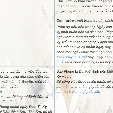
Chu Tước kỵ khai trương, nhập gia
nhập phòng, vì là các thần ác có đ
quyền uy, ít có tinh đẩu nào khắc c
Con nước
:
một trong 8 ngày bách
(trăm sự đều nên tránh). Ngày con
kỵ nhất buôn bán và sinh con. Phạ
ngày tam nương dù tuổi nào cũng 
kỵ. Nếu quý bạn đang có ý định m
nhà đất hay xe cộ nhằm ngày này,
chọn một ngày khác thích hợp hơn 
Xem ngày mua đất
hay
Xem 
mua xe
để chọn được ngày tốt hợp t
 công tạo tác mọi việc đều tốt,
Sao Phòng là Đại Kiết Tinh nên kh
 là xây dựng nhà cửa, chôn cất,
Kỵ
việc gì.
, xuất hành đi thuyền, chặt cỏ
Để công việc được nhiều thuận lợi 
 cắt may áo.
bạn nên chọn một ngày tốt để tiến
ệ:
tại:
Xem ngày tốt xấu
có sao Phòng tại Đinh Sửu và
đều tốt.
hòng nhằm ngày Đinh Tị,
Kỵ
 Dậu, Đinh Sửu, Tân Sửu thì tốt