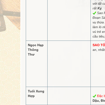
với tất 
rất
Kỵ
.
Sao P
Đoạn Sá
vụ thừa 
làm lò 
vú trẻ e
cầu tiêu
Ngọc Hạp
SAO TỐ
Thông
an, nhất
Thư
Tuổi Xung
Hợp
Đặc b
Dậu, Đi