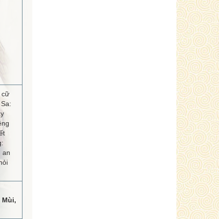
 cữ
 Sa:
ây
êng
ết
g:
, an
hỏi
 Mùi,