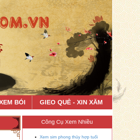
XEM BÓI
GIEO QUẺ - XIN XĂM
Công Cụ Xem Nhiều
Xem sim phong thủy hợp tuổi