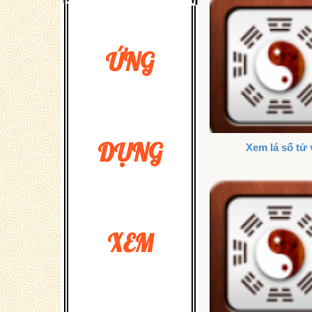
ỨNG
DỤNG
Xem lá số tử 
XEM