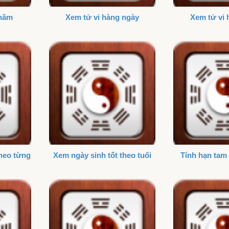
 năm
Xem tử vi hàng ngày
Xem tử vi 
theo từng
Xem ngày sinh tốt theo tuổi
Tính hạn tam 