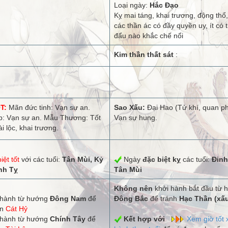
Loại ngày:
Hắc Đạo
Kỵ mai táng, khai trương, động thổ, 
các thần ác có đầy quyền uy, ít có t
đẩu nào khắc chế nổi
Kim thần thất sát
:
T:
Mãn đức tinh: Vạn sự an.
Sao Xấu:
Đại Hao (Tử khí, quan ph
: Vạn sự an. Mẫu Thương: Tốt
Vạn sự hung.
ài lộc, khai trương.
iệt tốt
với các tuổi:
Tân Mùi, Kỷ
Ngày
đặc biệt kỵ
các tuổi:
Đinh
nh Tỵ
Tân Mùi
Không nên
khởi hành bắt đầu từ 
hành từ hướng
Đông Nam
để
Đông Bắc
để tránh
Hạc Thần (xấ
ận
Cát Hỷ
hành từ hướng
Chính Tây
để
Kết hợp với
Xem giờ tốt 