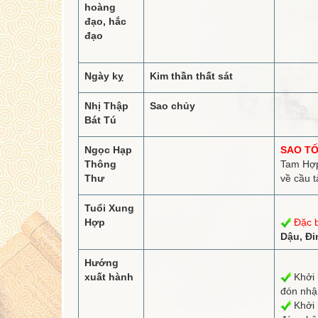
hoàng
đạo, hắc
đạo
Ngày kỵ
Kim thần thất sát
Nhị Thập
Sao chủy
Bát Tú
Ngọc Hạp
SAO TỐ
Thông
Tam Hợp
Thư
về cầu t
Tuổi Xung
Hợp
Đặc b
Dậu, Đi
Hướng
xuất hành
Khởi 
đón nh
Khởi 