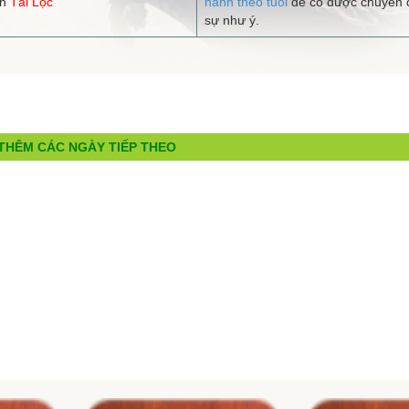
ận
Tài Lộc
hành theo tuổi
để có được chuyến đ
sự như ý.
THÊM CÁC NGÀY TIẾP THEO