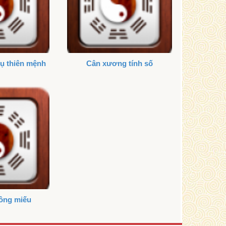
rụ thiên mệnh
Cân xương tính số
ông miếu