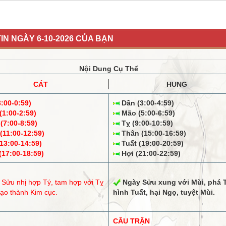
IN NGÀY 6-10-2026 CỦA BẠN
Nội Dung Cụ Thể
CÁT
HUNG
3:00-0:59)
Dần (3:00-4:59)
1:00-2:59)
Mão (5:00-6:59)
(7:00-8:59)
Tỵ (9:00-10:59)
11:00-12:59)
Thân (15:00-16:59)
13:00-14:59)
Tuất (19:00-20:59)
17:00-18:59)
Hợi (21:00-22:59)
 Sửu
nhị hợp
Tý,
tam hợp
với Tỵ
Ngày Sửu
xung
với Mùi,
phá
T
ạo thành Kim cục.
hình
Tuất, hại Ngọ,
tuyệt
Mùi.
CÂU TRẬN