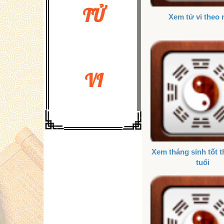
TỬ
Xem tử vi theo
VI
Xem tháng sinh tốt 
tuổi