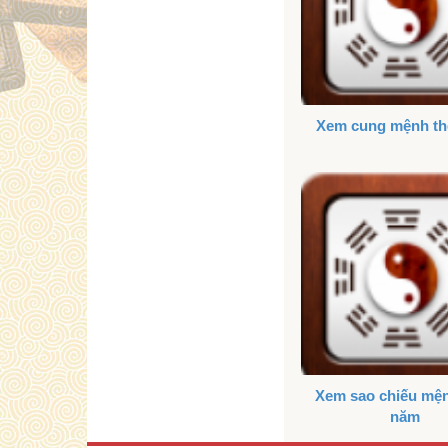
Xem cung mệnh the
Xem sao chiếu mệ
năm