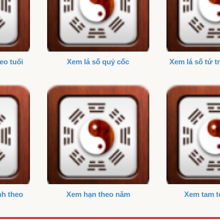
o tuổi
Xem lá số quỷ cốc
Xem lá số tứ t
nh theo
Xem hạn theo năm
Xem tam t