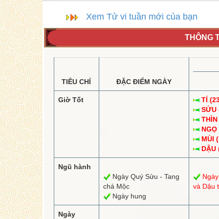
Xem Tử vi tuần mới của bạn
THÔNG T
TIÊU CHÍ
ĐẶC ĐIỂM NGÀY
Giờ Tốt
TÍ (2
SỬU (
THÌN 
NGỌ (
MÙI (
DẬU (
Ngũ hành
Ngày Quý Sửu - Tang
Ngày
chá Mộc
và Dậu t
Ngày hung
Ngày