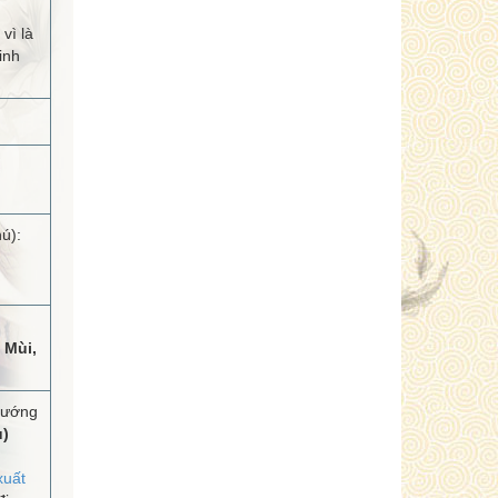
vì là
inh
ú):
 Mùi,
hướng
u)
xuất