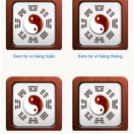
Xem tử vi hàng tuần
Xem tử vi hàng tháng