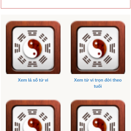
Xem lá số tử vi
Xem tử vi trọn đời theo
tuổi