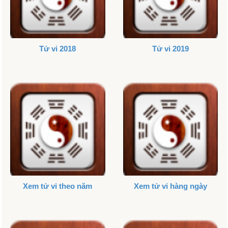
Tử vi 2018
Tử vi 2019
Xem tử vi theo năm
Xem tử vi hàng ngày