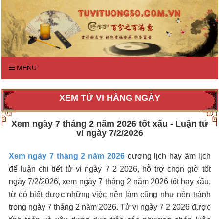
MENU
XEM TỬ VI HÀNG NGÀY
Xem ngày 7 tháng 2 năm 2026 tốt xấu - Luận tử
vi ngày 7/2/2026
Xem ngày 7 tháng 2 năm 2026
dương lịch hay âm lịch
để luận chi tiết tử vi ngày 7 2 2026, hỗ trợ chọn giờ tốt
ngày 7/2/2026, xem ngày 7 tháng 2 năm 2026 tốt hay xấu,
từ đó biết được những việc nên làm cũng như nên tránh
trong ngày 7 tháng 2 năm 2026. Tử vi ngày 7 2 2026 được