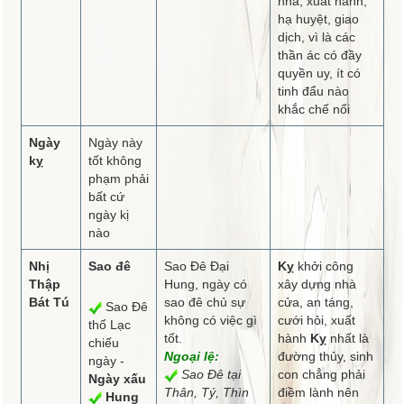
nhà, xuất hành,
hạ huyệt, giao
dịch, vì là các
thần ác có đầy
quyền uy, ít có
tinh đẩu nào
khắc chế nổi
Ngày
Ngày này
kỵ
tốt không
phạm phải
bất cứ
ngày kị
nào
Nhị
Sao đê
Sao Đê Đại
Kỵ
khởi công
Thập
Hung, ngày có
xây dựng nhà
Bát Tú
sao đê chủ sự
cửa, an táng,
Sao Đê
không có việc gì
cưới hỏi, xuất
thổ Lạc
tốt.
hành
Kỵ
nhất là
chiếu
Ngoại lệ:
đường thủy, sinh
ngày -
Sao Đê tại
con chẳng phải
Ngày xấu
Thân, Tý, Thìn
điềm lành nên
Hung