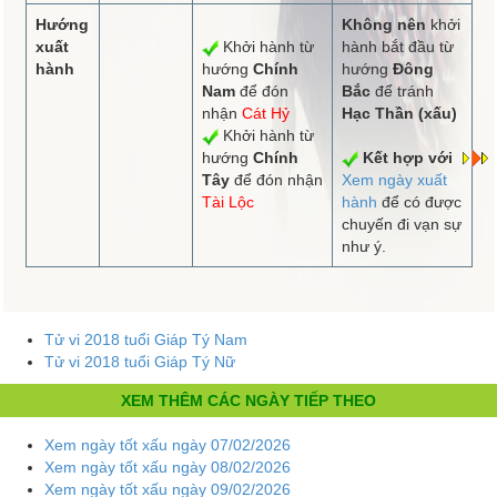
Hướng
Không nên
khởi
xuất
Khởi hành từ
hành bắt đầu từ
hành
hướng
Chính
hướng
Đông
Nam
để đón
Bắc
để tránh
nhận
Cát Hỷ
Hạc Thần (xấu)
Khởi hành từ
hướng
Chính
Kết hợp với
Tây
để đón nhận
Xem ngày xuất
Tài Lộc
hành
để có được
chuyến đi vạn sự
như ý.
Tử vi 2018 tuổi Giáp Tý Nam
Tử vi 2018 tuổi Giáp Tý Nữ
XEM THÊM CÁC NGÀY TIẾP THEO
Xem ngày tốt xấu ngày 07/02/2026
Xem ngày tốt xấu ngày 08/02/2026
Xem ngày tốt xấu ngày 09/02/2026