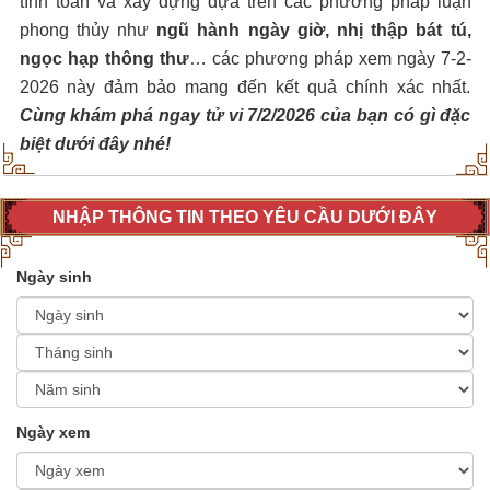
tính toán và xây dựng dựa trên các phương pháp luận
phong thủy như
ngũ hành ngày giờ, nhị thập bát tú,
ngọc hạp thông thư
… các phương pháp xem ngày 7-2-
2026 này đảm bảo mang đến kết quả chính xác nhất.
Cùng khám phá ngay tử vi 7/2/2026 của bạn có gì đặc
biệt dưới đây nhé!
NHẬP THÔNG TIN THEO YÊU CẦU DƯỚI ĐÂY
Ngày sinh
Ngày xem