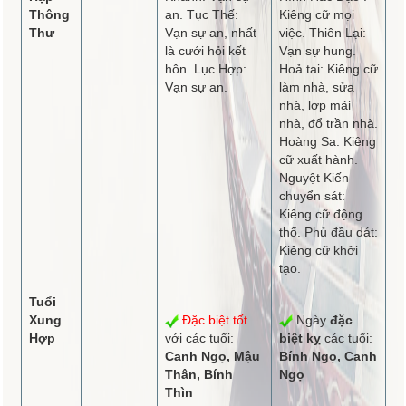
Thông
an. Tục Thế:
Kiêng cữ mọi
Thư
Vạn sự an, nhất
việc. Thiên Lại:
là cưới hỏi kết
Vạn sự hung.
hôn. Lục Hợp:
Hoả tai: Kiêng cữ
Vạn sự an.
làm nhà, sửa
nhà, lợp mái
nhà, đổ trần nhà.
Hoàng Sa: Kiêng
cữ xuất hành.
Nguyệt Kiến
chuyển sát:
Kiêng cữ động
thổ. Phủ đầu dát:
Kiêng cữ khởi
tạo.
Tuổi
Xung
Đặc biệt tốt
Ngày
đặc
Hợp
với các tuổi:
biệt kỵ
các tuổi:
Canh Ngọ, Mậu
Bính Ngọ, Canh
Thân, Bính
Ngọ
Thìn