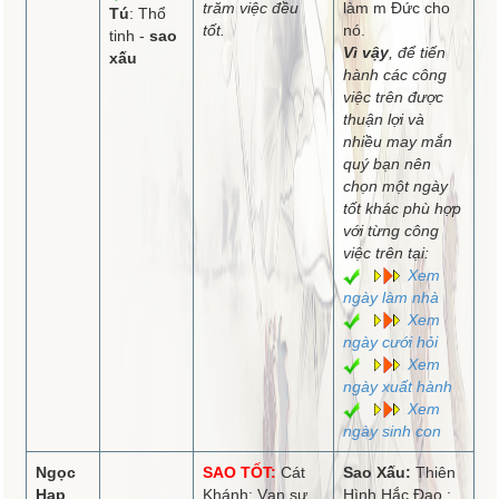
trăm việc đều
làm m Đức cho
Tú
: Thổ
tốt.
nó.
tinh -
sao
Vì vậy
, để tiến
xấu
hành các công
việc trên được
thuận lợi và
nhiều may mắn
quý bạn nên
chọn một ngày
tốt khác phù hợp
với từng công
việc trên tại:
Xem
ngày làm nhà
Xem
ngày cưới hỏi
Xem
ngày xuất hành
Xem
ngày sinh con
Ngọc
SAO TỐT:
Cát
Sao Xấu:
Thiên
Hạp
Khánh: Vạn sự
Hình Hắc Đạo :