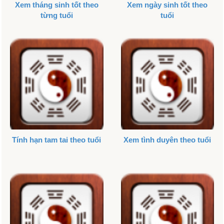
Xem tháng sinh tốt theo
Xem ngày sinh tốt theo
từng tuổi
tuổi
Tính hạn tam tai theo tuổi
Xem tình duyên theo tuổi