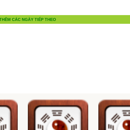
THÊM CÁC NGÀY TIẾP THEO