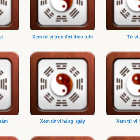
vi
Xem tử vi trọn đời theo tuổi
Tử vi
 năm
Xem tử vi hàng ngày
Xem tử vi 