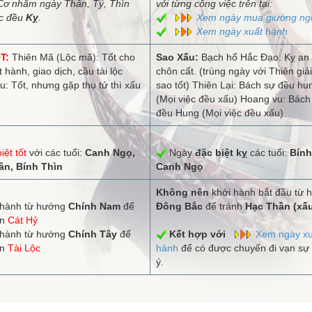
ơ nhằm ngày Thân, Tý, Thìn
với từng công việc trên tại:
ệc đều
Kỵ
.
Xem ngày mua giường ng
Xem ngày xuất hành
T:
Thiên Mã (Lộc mã): Tốt cho
Sao Xấu:
Bạch hổ Hắc Đạo: Kỵ an 
t hành, giao dịch, cầu tài lộc
chôn cất. (trùng ngày với Thiên giải
u: Tốt, nhưng gặp thụ tử thì xấu
sao tốt) Thiên Lại: Bách sự đều hu
(Mọi việc đều xấu) Hoang vu: Bách
đều Hung (Mọi việc đều xấu)
iệt tốt
với các tuổi:
Canh Ngọ,
Ngày
đặc biệt kỵ
các tuổi:
Bính
n, Bính Thìn
Canh Ngọ
Không nên
khởi hành bắt đầu từ 
hành từ hướng
Chính Nam
để
Đông Bắc
để tránh
Hạc Thần (xấ
ận
Cát Hỷ
hành từ hướng
Chính Tây
để
Kết hợp với
Xem ngày xu
ận
Tài Lộc
hành
để có được chuyến đi vạn sự
ý.