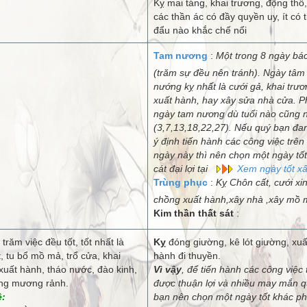
Kỵ mai táng, khai trương, động thổ, 
các thần ác có đầy quyền uy, ít có t
đẩu nào khắc chế nổi
Tam nương
:
Một trong 8 ngày bá
(trăm sự đều nên tránh). Ngày tâm
nướng kỵ nhất là cưới gả, khai trươ
xuất hành, hay xây sửa nhà cửa. 
ngày tam nương dù tuổi nào cũng 
(3,7,13,18,22,27). Nếu quý bạn đa
ý định tiến hành các công việc trên
ngày này thì nên chọn một ngày tốt
cát đại lợi tại
Xem ngày tốt x
Trùng phục
:
Kỵ Chôn cất, cưới xin
chồng xuất hành,xây nhà ,xây mồ 
Kim thần thất sát
:
 trăm việc đều tốt, tốt nhất là
Kỵ
đóng giường, kê lót giường, xuấ
, tu bổ mồ mả, trổ cửa, khai
hành đi thuyền.
xuất hành, tháo nước, đào kinh,
Vì vậy
, để tiến hành các công việc 
ông mương rảnh.
được thuận lợi và nhiều may mắn q
ệ:
bạn nên chọn một ngày tốt khác p