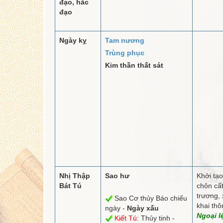
đạo, hắc
đạo
Ngày kỵ
Tam nương
Trùng phục
Kim thần thất sát
Nhị Thập
Sao hư
Khởi tạo
Bát Tú
chôn cất
trương, 
Sao Cơ thủy Báo chiếu
khai th
ngày -
Ngày xấu
Ngoại l
Kiết Tú
: Thủy tinh -