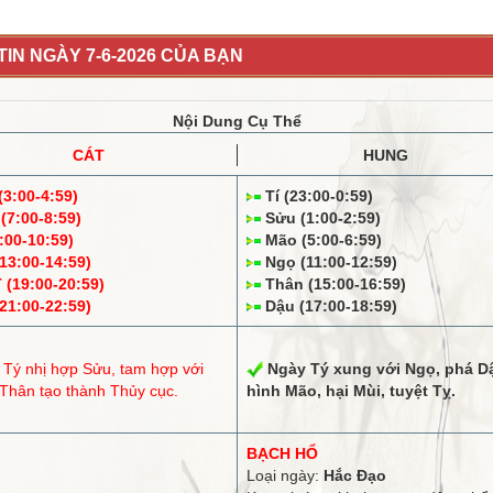
IN NGÀY 7-6-2026 CỦA BẠN
Nội Dung Cụ Thể
CÁT
HUNG
3:00-4:59)
Tí (23:00-0:59)
(7:00-8:59)
Sửu (1:00-2:59)
:00-10:59)
Mão (5:00-6:59)
13:00-14:59)
Ngọ (11:00-12:59)
(19:00-20:59)
Thân (15:00-16:59)
21:00-22:59)
Dậu (17:00-18:59)
 Tý
nhị hợp
Sửu,
tam hợp
với
Ngày Tý
xung
với Ngọ,
phá
Dậ
 Thân tạo thành Thủy cục.
hình
Mão, hại Mùi,
tuyệt
Tỵ.
BẠCH HỔ
Loại ngày:
Hắc Đạo