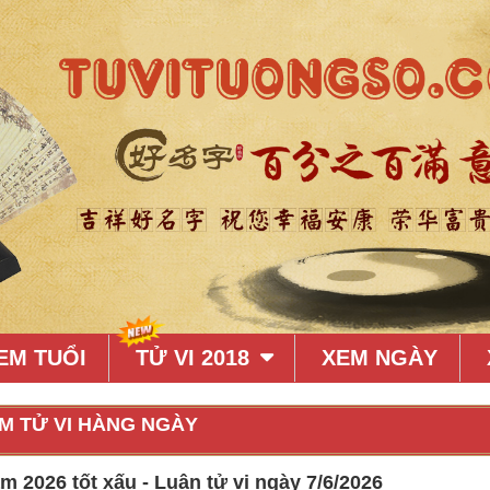
EM TUỔI
TỬ VI 2018
XEM NGÀY
M TỬ VI HÀNG NGÀY
 2026 tốt xấu - Luận tử vi ngày 7/6/2026