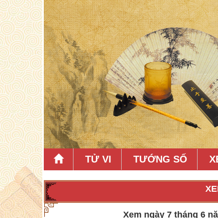
TỬ VI
TƯỚNG SỐ
X
XE
Xem ngày 7 tháng 6 năm