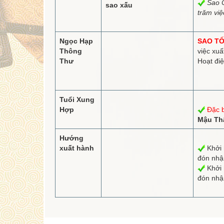
Sao C
sao xấu
trăm vi
Ngọc Hạp
SAO TỐ
Thông
việc xuấ
Thư
Hoạt điệ
Tuổi Xung
Hợp
Đặc b
Mậu Thâ
Hướng
xuất hành
Khởi 
đón nh
Khởi 
đón nh