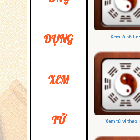
DỤNG
Xem lá số tử 
XEM
TỬ
Xem tử vi theo