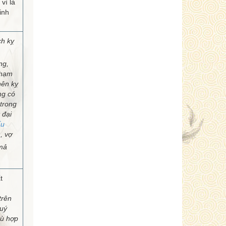
vì là
inh
ch kỵ
ng,
Phạm
nên kỵ
ng có
 trong
 đại
ấu
, vợ
mả
t
trên
uý
hù hợp