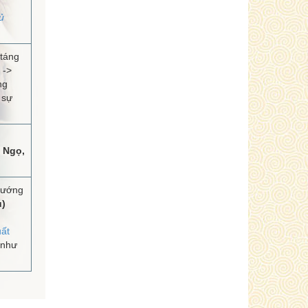
ủ
táng
 ->
ng
 sự
 Ngọ,
hướng
u)
ất
 như