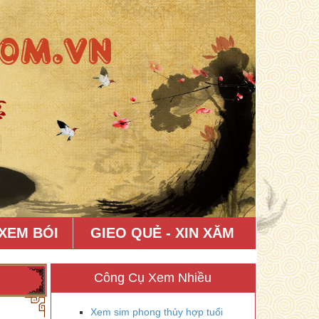
XEM BÓI
GIEO QUẺ - XIN XĂM
Công Cụ Xem Nhiều
Xem sim phong thủy hợp tuổi