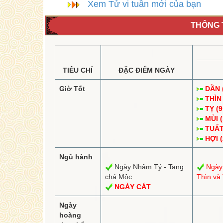
Xem Tử vi tuần mới của bạn
THÔNG T
TIÊU CHÍ
ĐẶC ĐIỂM NGÀY
Giờ Tốt
DẦN (
THÌN 
TỴ (9
MÙI (
TUẤT 
HỢI (
Ngũ hành
Ngày Nhâm Tý - Tang
Ngày
chá Mộc
Thìn và
NGÀY CÁT
Ngày
hoàng