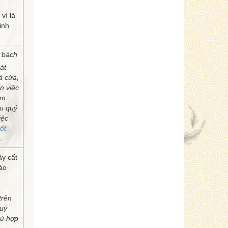
vì là
inh
 bách
át
à cửa,
n việc
am
u quý
iệc
ốt
.
ây cất
áo
trên
uý
hù hợp