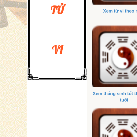
TỬ
Xem tử vi theo
VI
Xem tháng sinh tốt 
tuổi