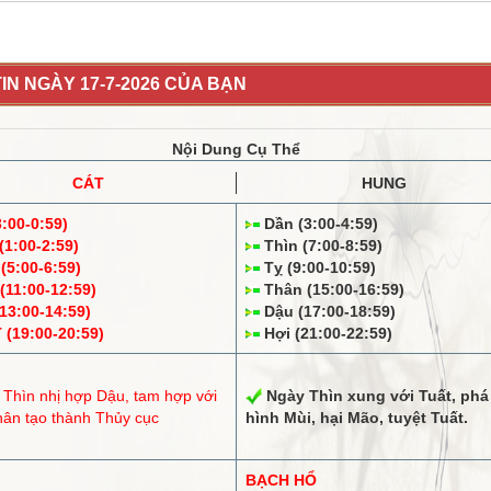
IN NGÀY 17-7-2026 CỦA BẠN
Nội Dung Cụ Thể
CÁT
HUNG
3:00-0:59)
Dần (3:00-4:59)
1:00-2:59)
Thìn (7:00-8:59)
5:00-6:59)
Tỵ (9:00-10:59)
11:00-12:59)
Thân (15:00-16:59)
13:00-14:59)
Dậu (17:00-18:59)
(19:00-20:59)
Hợi (21:00-22:59)
 Thìn
nhị hợp
Dậu,
tam hợp
với
Ngày Thìn
xung
với Tuất,
phá
hân tạo thành Thủy cục
hình
Mùi, hại Mão,
tuyệt
Tuất.
BẠCH HỔ