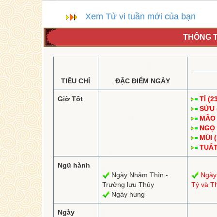
Xem Tử vi tuần mới của bạn
THÔNG T
TIÊU CHÍ
ĐẶC ĐIỂM NGÀY
Giờ Tốt
TÍ (2
SỬU (
MÃO (
NGỌ (
MÙI (
TUẤT 
Ngũ hành
Ngày Nhâm Thìn -
Ngày
Trường lưu Thủy
Tý và T
Ngày hung
Ngày