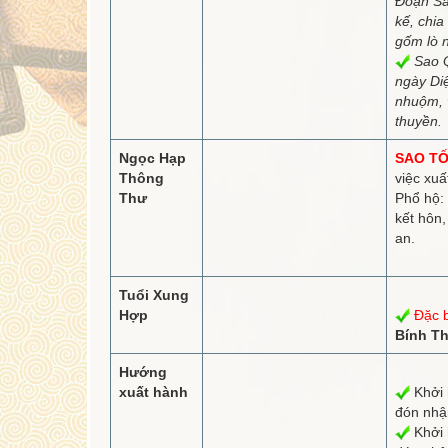
Đoạn S
kế, chia 
gốm lò 
Sao Q
ngày Di
nhuộm, 
thuyền.
Ngọc Hạp
SAO TỐ
Thông
việc xuấ
Thư
Phổ hộ: 
kết hôn,
an.
Tuổi Xung
Hợp
Đặc b
Bính T
Hướng
xuất hành
Khởi 
đón nh
Khởi 