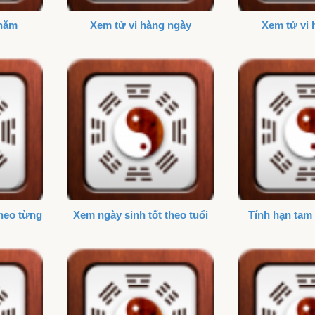
 năm
Xem tử vi hàng ngày
Xem tử vi 
theo từng
Xem ngày sinh tốt theo tuổi
Tính hạn tam 