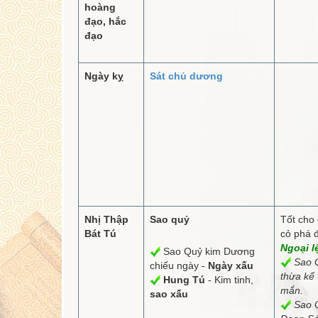
hoàng
đạo, hắc
đạo
Ngày kỵ
Sát chủ dương
Nhị Thập
Sao quỷ
Tốt cho 
Bát Tú
cỏ phá đ
Ngoại l
Sao Quỷ kim Dương
Sao Q
chiếu ngày -
Ngày xấu
thừa kế
Hung Tú
- Kim tinh,
mắn.
sao xấu
Sao Q