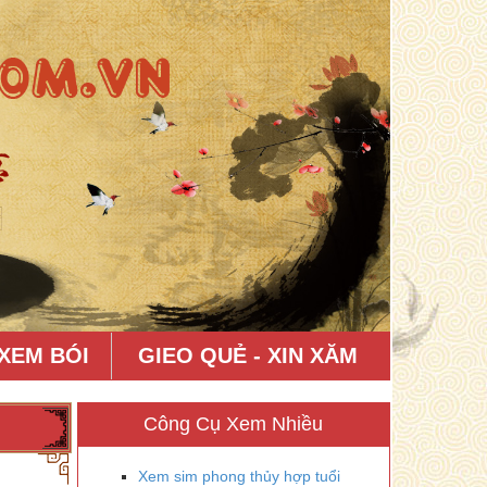
XEM BÓI
GIEO QUẺ - XIN XĂM
Công Cụ Xem Nhiều
Xem sim phong thủy hợp tuổi