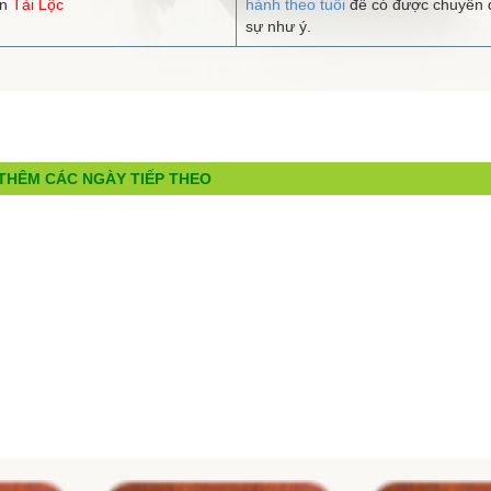
ận
Tài Lộc
hành theo tuổi
để có được chuyến đ
sự như ý.
THÊM CÁC NGÀY TIẾP THEO