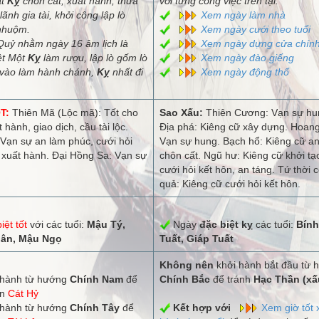
át
Kỵ
chôn cất, xuất hành, thừa
với từng công việc trên tại:
lãnh gia tài, khởi công lập lò
Xem ngày làm nhà
nhuộm.
Xem ngày cưới theo tuổi
uỷ nhằm ngày 16 âm lịch là
Xem ngày dựng cửa chín
ệt Một
Kỵ
làm rượu, lập lò gốm lò
Xem ngày đào giếng
vào làm hành chánh,
Kỵ
nhất đi
Xem ngày động thổ
T:
Thiên Mã (Lộc mã): Tốt cho
Sao Xấu:
Thiên Cương: Vạn sự hu
t hành, giao dịch, cầu tài lộc.
Địa phá: Kiêng cữ xây dựng. Hoang
Vạn sự an làm phúc, cưới hỏi
Vạn sự hung. Bạch hổ: Kiêng cữ an
 xuất hành. Đại Hồng Sa: Vạn sự
chôn cất. Ngũ hư: Kiêng cữ khởi tạ
cưới hỏi kết hôn, an táng. Tứ thời 
quả: Kiêng cữ cưới hỏi kết hôn.
iệt tốt
với các tuổi:
Mậu Tý,
Ngày
đặc biệt kỵ
các tuổi:
Bính
hân, Mậu Ngọ
Tuất, Giáp Tuất
Không nên
khởi hành bắt đầu từ 
hành từ hướng
Chính Nam
để
Chính Bắc
để tránh
Hạc Thần (xấ
ận
Cát Hỷ
hành từ hướng
Chính Tây
để
Kết hợp với
Xem giờ tốt 