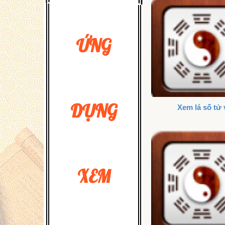
ỨNG
DỤNG
Xem lá số tử 
XEM