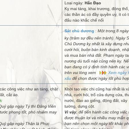
Loại ngày:
Hắc Đạo
Kỵ mai táng, khai trương, động thổ, 
các thần ác có đầy quyền uy, ít có t
đẩu nào khắc chế nổi
Sát chủ dương
:
Một trong 8 ngày
kỵ (trăm sự đều nên tránh). Ngày S
Chủ Dương kỵ nhất là xây dựng nh
cưới hỏi, buôn bán kinh doanh, nhậ
và mua bán nhà đất. Phạm ngày t
nương dù tuổi nào cũng nên kỵ. Nế
bạn đang có ý định tính hành các v
trên vui lòng xem
Xem ngày t
xấu
để chọn được ngày tốt phù hợp
các công việc như an táng, chặt
Khởi tạo việc chi cũng hại nhất là x
ất, cắt áo.
nhà, cưới hỏi, trổ cửa dựng cửa, th
ệ:
nước, đào ao giếng, động đất, xây
uỷ gặp ngày Tý thì Đăng Viên
tường, dựng cột.
 tước phong tốt, phó nhiệm may
Vì vậy
, để tiến hành các công việc 
được thuận lợi và nhiều may mắn q
uỷ gặp ngày Thân là Phục
bạn nên chọn một ngày tốt khác p