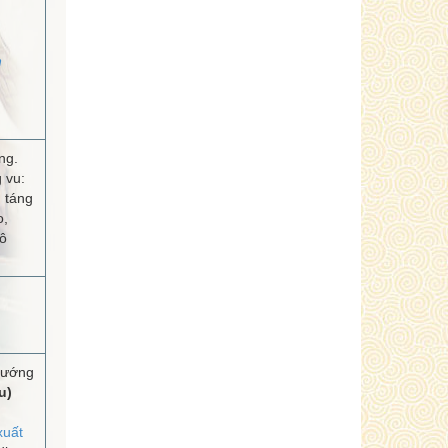
h
ng.
 vu:
 táng
o,
cô
hướng
u)
xuất