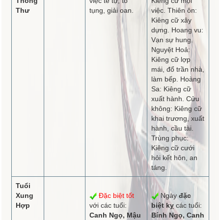
Thông
việc tế tự, tố
Kiêng cữ mọi
Thư
tụng, giải oan.
việc. Thiên ôn:
Kiêng cữ xây
dựng. Hoang vu:
Vạn sự hung.
Nguyệt Hoả:
Kiêng cữ lợp
mái, đổ trần nhà,
làm bếp. Hoàng
Sa: Kiêng cữ
xuất hành. Cửu
không: Kiêng cữ
khai trương, xuất
hành, cầu tài.
Trùng phục:
Kiêng cữ cưới
hỏi kết hôn, an
táng.
Tuổi
Xung
Đặc biệt tốt
Ngày
đặc
Hợp
với các tuổi:
biệt kỵ
các tuổi:
Canh Ngọ, Mậu
Bính Ngọ, Canh