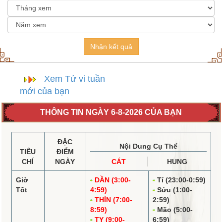
Nhận kết quả
Xem Tử vi tuần
mới của bạn
THÔNG TIN NGÀY 6-8-2026 CỦA BẠN
ĐẶC
Nội Dung Cụ Thể
TIÊU
ĐIỂM
CHÍ
NGÀY
CÁT
HUNG
Giờ
DẦN (3:00-
Tí (23:00-0:59)
Tốt
4:59)
Sửu (1:00-
THÌN (7:00-
2:59)
8:59)
Mão (5:00-
TỴ (9:00-
6:59)