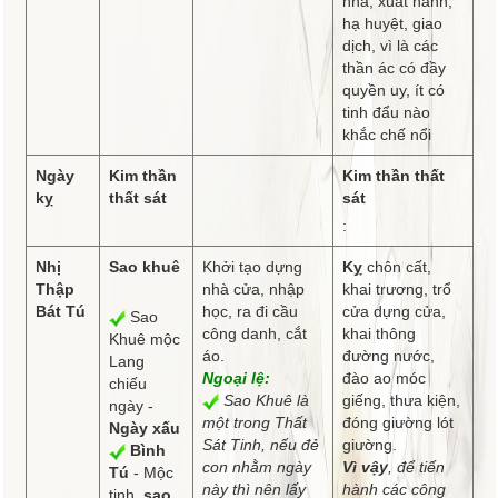
nhà, xuất hành,
hạ huyệt, giao
dịch, vì là các
thần ác có đầy
quyền uy, ít có
tinh đẩu nào
khắc chế nổi
Ngày
Kim thần
Kim thần thất
kỵ
thất sát
sát
:
Nhị
Sao khuê
Khởi tạo dựng
Kỵ
chôn cất,
Thập
nhà cửa, nhập
khai trương, trổ
Bát Tú
học, ra đi cầu
cửa dựng cửa,
Sao
công danh, cắt
khai thông
Khuê mộc
áo.
đường nước,
Lang
Ngoại lệ:
đào ao móc
chiếu
Sao Khuê là
giếng, thưa kiện,
ngày -
một trong Thất
đóng giường lót
Ngày xấu
Sát Tinh, nếu đẻ
giường.
Bình
con nhằm ngày
Vì vậy
, để tiến
Tú
- Mộc
này thì nên lấy
hành các công
tinh,
sao