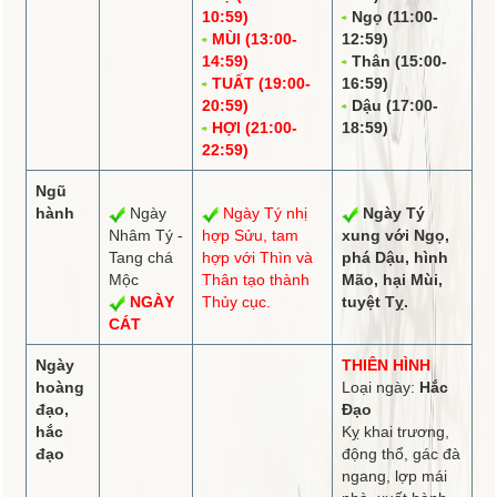
10:59)
Ngọ (11:00-
MÙI (13:00-
12:59)
14:59)
Thân (15:00-
TUẤT (19:00-
16:59)
20:59)
Dậu (17:00-
HỢI (21:00-
18:59)
22:59)
Ngũ
hành
Ngày
Ngày Tý
nhị
Ngày Tý
Nhâm Tý -
hợp
Sửu,
tam
xung
với Ngọ,
Tang chá
hợp
với Thìn và
phá
Dậu,
hình
Mộc
Thân tạo thành
Mão, hại Mùi,
NGÀY
Thủy cục.
tuyệt
Tỵ.
CÁT
Ngày
THIÊN HÌNH
hoàng
Loại ngày:
Hắc
đạo,
Đạo
hắc
Kỵ khai trương,
đạo
động thổ, gác đà
ngang, lợp mái