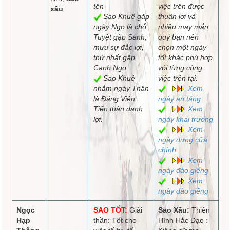
tên
việc trên được
xấu
Sao Khuê gặp
thuận lợi và
ngày Ngọ là chỗ
nhiều may mắn
Tuyệt gặp Sanh,
quý bạn nên
mưu sự đắc lợi,
chọn một ngày
thứ nhất gặp
tốt khác phù hợp
Canh Ngọ.
với từng công
Sao Khuê
việc trên tại:
nhằm ngày Thân
Xem
là Đăng Viên:
ngày an táng
Tiến thân danh
Xem
lợi.
ngày khai trương
Xem
ngày dựng cửa
chính
Xem
ngày đào giếng
Xem
ngày đào giếng
Ngọc
SAO TỐT:
Giải
Sao Xấu:
Thiên
Hạp
thần: Tốt cho
Hình Hắc Đạo :