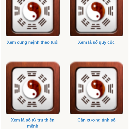
Xem cung mệnh theo tuổi
Xem lá số quỷ cốc
Xem lá số tứ trụ thiên
Cân xương tính số
mệnh