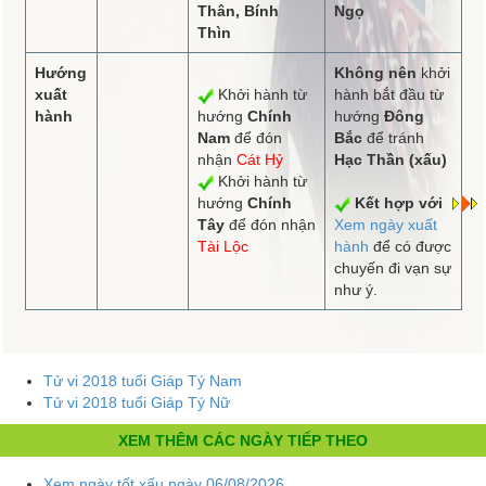
Thân, Bính
Ngọ
Thìn
Hướng
Không nên
khởi
xuất
Khởi hành từ
hành bắt đầu từ
hành
hướng
Chính
hướng
Đông
Nam
để đón
Bắc
để tránh
nhận
Cát Hỷ
Hạc Thần (xấu)
Khởi hành từ
hướng
Chính
Kết hợp với
Tây
để đón nhận
Xem ngày xuất
Tài Lộc
hành
để có được
chuyến đi vạn sự
như ý.
Tử vi 2018 tuổi Giáp Tý Nam
Tử vi 2018 tuổi Giáp Tý Nữ
XEM THÊM CÁC NGÀY TIẾP THEO
Xem ngày tốt xấu ngày 06/08/2026