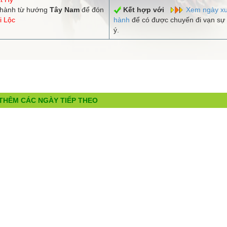
hành từ hướng
Tây Nam
để đón
Kết hợp với
Xem ngày xu
i Lộc
hành
để có được chuyến đi vạn sự
ý.
THÊM CÁC NGÀY TIẾP THEO