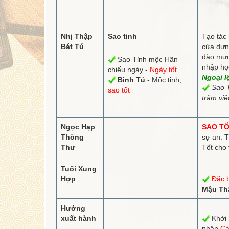
Nhị Thập
Sao tinh
Tạo tác 
Bát Tú
cửa dựn
đào mươ
Sao Tỉnh mộc Hãn
nhập học
chiếu ngày -
Ngày tốt
Ngoại l
Bình Tú
- Mộc tinh,
Sao T
sao tốt
trăm việc
Ngọc Hạp
SAO TỐ
Thông
sự an. T
Thư
Tốt cho v
Tuổi Xung
Hợp
Đặc b
Mậu Thâ
Hướng
xuất hành
Khởi 
nhận
Cá