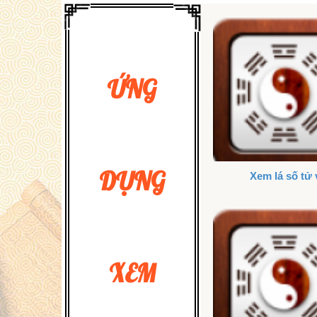
ỨNG
DỤNG
Xem lá số tử 
XEM