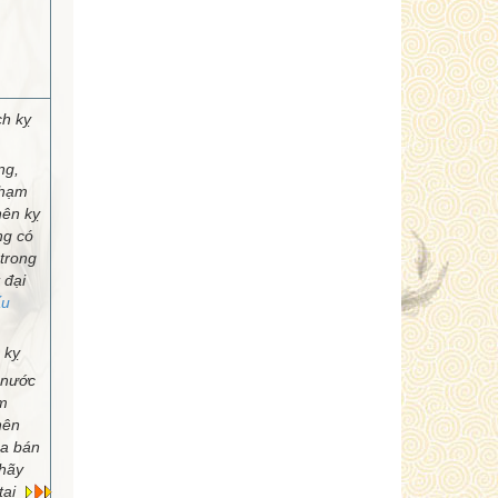
ch kỵ
ng,
Phạm
nên kỵ
ng có
 trong
 đại
ấu
 kỵ
 nước
m
nên
ua bán
 hãy
tại