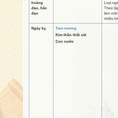
hoàng
Loại ng
đạo, hắc
Theo tập
đạo
làm một
nhiều lợi
Ngày kỵ
Tam nương
Kim thần thất sát
Con nước