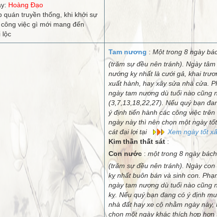
ày:
Hoàng Đạo
 quán truyền thống, khi khởi sự
 công việc gì mới mang đến
 lộc
Tam nương
:
Một trong 8 ngày bá
(trăm sự đều nên tránh). Ngày tâm
nướng kỵ nhất là cưới gả, khai trươ
xuất hành, hay xây sửa nhà cửa. 
ngày tam nương dù tuổi nào cũng 
(3,7,13,18,22,27). Nếu quý bạn đa
ý định tiến hành các công việc trên
ngày này thì nên chọn một ngày tốt
cát đại lợi tại
Xem ngày tốt x
Kim thần thất sát
:
Con nước
:
một trong 8 ngày bách
(trăm sự đều nên tránh). Ngày con
kỵ nhất buôn bán và sinh con. Phạ
ngày tam nương dù tuổi nào cũng 
kỵ. Nếu quý bạn đang có ý định m
nhà đất hay xe cộ nhằm ngày này,
chọn một ngày khác thích hợp hơn 