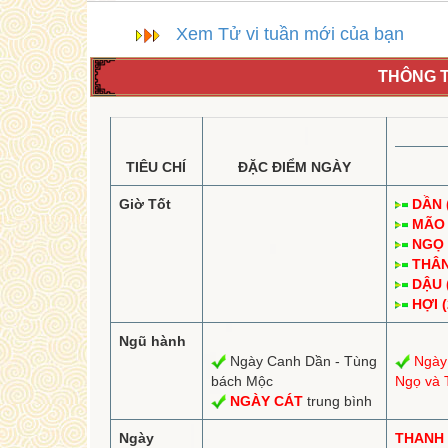
Xem Tử vi tuần mới của bạn
THÔNG T
TIÊU CHÍ
ĐẶC ĐIỂM NGÀY
Giờ Tốt
DẦN (
MÃO (
NGỌ (
THÂN 
DẬU (
HỢI (
Ngũ hành
Ngày Canh Dần - Tùng
Ngày
bách Mộc
Ngọ và 
NGÀY CÁT
trung bình
Ngày
THANH