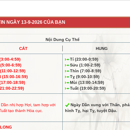
IN NGÀY 13-9-2026 CỦA BẠN
Nội Dung Cụ Thể
CÁT
HUNG
3:00-4:59)
Tí (23:00-0:59)
5:00-6:59)
Sửu (1:00-2:59)
11:00-12:59)
Thìn (7:00-8:59)
(15:00-16:59)
Tỵ (9:00-10:59)
17:00-18:59)
Mùi (13:00-14:59)
21:00-22:59)
Tuất (19:00-20:59)
 Dần
nhị hợp
Hợi,
tam hợp
với
Ngày Dần
xung
với Thân,
phá
Tuất tạo thành Hỏa cục.
hình
Tỵ, hại Tỵ,
tuyệt
Dậu.
 LONG