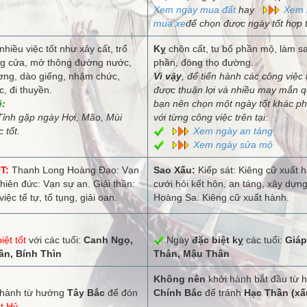
Xem ngày mua đất
hay
Xem 
mua xe
để chọn được ngày tốt hợp t
nhiều việc tốt như xây cất, trổ
Kỵ
chôn cất, tu bổ phần mộ, làm s
g cửa, mở thông đường nước,
phần, đóng thọ đường.
ng, dào giếng, nhậm chức,
Vì vậy
, để tiến hành các công việc 
, đi thuyền.
được thuận lợi và nhiều may mắn q
ệ:
bạn nên chọn một ngày tốt khác p
ỉnh gặp ngày Hợi, Mão, Mùi
với từng công việc trên tại:
 tốt.
Xem ngày an táng
Xem ngày sửa mộ
T:
Thanh Long Hoàng Đạo: Vạn
Sao Xấu:
Kiếp sát: Kiêng cữ xuất 
hiên đức: Vạn sự an. Giải thần:
cưới hỏi kết hôn, an táng, xây dựng
iệc tế tự, tố tụng, giải oan.
Hoàng Sa: Kiêng cữ xuất hành.
iệt tốt
với các tuổi:
Canh Ngọ,
Ngày
đặc biệt kỵ
các tuổi:
Giáp
n, Bính Thìn
Thân, Mậu Thân
Không nên
khởi hành bắt đầu từ 
hành từ hướng
Tây Bắc
để đón
Chính Bắc
để tránh
Hạc Thần (xấ
t Hỷ