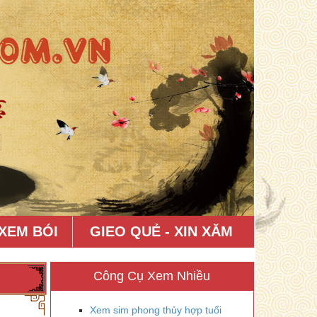
XEM BÓI
GIEO QUẺ - XIN XĂM
Công Cụ Xem Nhiều
Xem sim phong thủy hợp tuổi