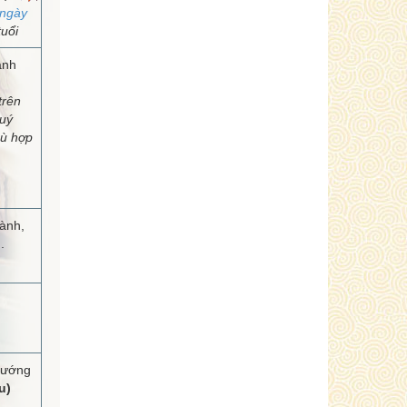
ngày
uổi
anh
trên
uý
hù hợp
hành,
.
hướng
u)