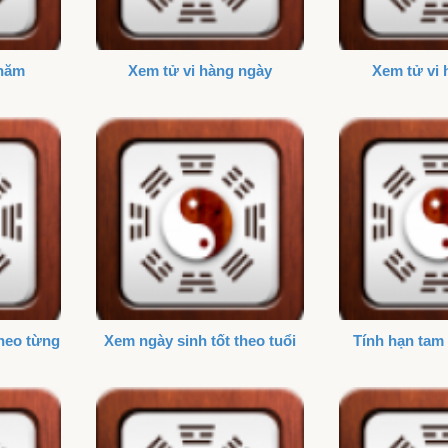
 năm
Xem tử vi hàng ngày
Xem tử vi 
theo từng
Xem ngày sinh tốt theo tuổi
Tính hạn tam 