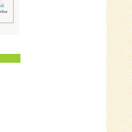
ất
 như