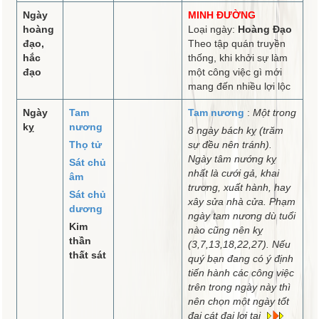
Ngày
MINH ĐƯỜNG
hoàng
Loại ngày:
Hoàng Đạo
đạo,
Theo tập quán truyền
hắc
thống, khi khởi sự làm
đạo
một công việc gì mới
mang đến nhiều lợi lộc
Ngày
Tam
Tam nương
:
Một trong
kỵ
nương
8 ngày bách kỵ (trăm
Thọ tử
sự đều nên tránh).
Ngày tâm nướng kỵ
Sát chủ
nhất là cưới gả, khai
âm
trương, xuất hành, hay
Sát chủ
xây sửa nhà cửa. Phạm
dương
ngày tam nương dù tuổi
Kim
nào cũng nên kỵ
thần
(3,7,13,18,22,27). Nếu
thất sát
quý bạn đang có ý định
tiến hành các công việc
trên trong ngày này thì
nên chọn một ngày tốt
đại cát đại lợi tại