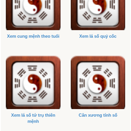
Xem cung mệnh theo tuổi
Xem lá số quỷ cốc
Xem lá số tứ trụ thiên
Cân xương tính số
mệnh