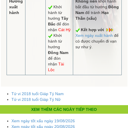
Hướng
Không nên
khởi hành
xuất
Khởi
bắt đầu từ hướng
Đông
hành
hành từ
Nam
để tránh
Hạc
hướng
Tây
Thần (xấu)
Bắc
để đón
nhận
Cát Hỷ
Kết hợp với
Khởi
Xem ngày xuất hành
để
hành từ
có được chuyến đi vạn
hướng
sự như ý.
Đông Nam
để đón
nhận
Tài
Lộc
Tử vi 2018 tuổi Giáp Tý Nam
Tử vi 2018 tuổi Giáp Tý Nữ
XEM THÊM CÁC NGÀY TIẾP THEO
Xem ngày tốt xấu ngày 19/08/2026
Xem ngày tốt xấu ngày 20/08/2026