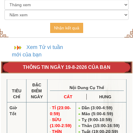
Nhận kết quả
Xem Tử vi tuần
mới của bạn
THÔNG TIN NGÀY 19-8-2026 CỦA BẠN
ĐẶC
Nội Dung Cụ Thể
TIÊU
ĐIỂM
CHÍ
NGÀY
CÁT
HUNG
Giờ
TÍ (23:00-
Dần (3:00-4:59)
Tốt
0:59)
Mão (5:00-6:59)
SỬU
Tỵ (9:00-10:59)
(1:00-2:59)
Thân (15:00-16:59)
THÌN
Tuất (19:00-20:59)