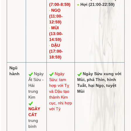
(7:00-8:59)
Hợi (21:00-22:59)
NGỌ
(11:00-
12:59)
MÙI
(13:00-
14:59)
DẬU
(17:00-
18:59)
Ngũ
hành
Ngày
Ngày
Ngày Sửu
xung
với
Ất Sửu -
Sửu:
tam
Mùi,
phá
Thìn,
hình
Hải
hợp
với Tỵ
Tuất, hại Ngọ,
tuyệt
trung
và Dậu tạo
Mùi
Kim
thành Kim
cục,
nhị hợp
NGÀY
với Tý
CÁT
trung
bình