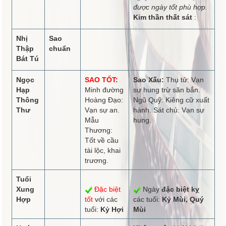
được ngày tốt phù hợp.
Kim thần thất sát
:
Nhị
Sao
Thập
chuẩn
Bát Tú
Ngọc
SAO TỐT:
Sao Xấu:
Thụ tử: Vạn
Hạp
Minh đường
sự hung trừ săn bắn.
Thông
Hoàng Đạo:
Ngũ Quỹ: Kiêng cữ xuất
Thư
Vạn sự an.
hành. Sát chủ: Vạn sự
Mẫu
hung.
Thương:
Tốt về cầu
tài lộc, khai
trương.
Tuổi
Xung
Đặc biệt
Ngày
đặc biệt kỵ
Hợp
tốt
với các
các tuổi:
Kỷ Mùi, Quý
tuổi:
Kỷ Hợi
Mùi