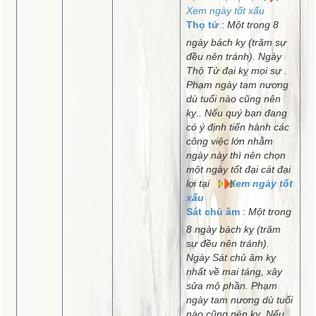
Xem ngày tốt xấu
Thọ tử
:
Một trong 8
ngày bách kỵ (trăm sự
đều nên tránh). Ngày
Thộ Tử đại kỵ mọi sự .
Phạm ngày tam nương
dù tuổi nào cũng nên
kỵ.. Nếu quý bạn đang
có ý định tiến hành các
công việc lớn nhằm
ngày này thì nên chọn
một ngày tốt đại cát đại
lợi tại
Xem ngày tốt
xấu
Sát chủ âm
:
Một trong
8 ngày bách kỵ (trăm
sự đều nên tránh).
Ngày Sát chủ âm kỵ
nhất về mai táng, xây
sửa mộ phần. Phạm
ngày tam nương dù tuổi
nào cũng nên kỵ. Nếu