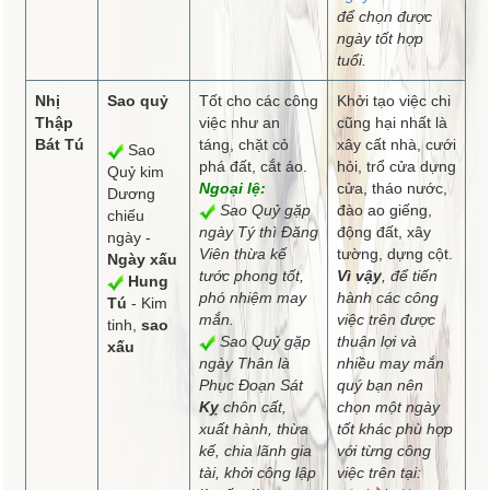
để chọn được
ngày tốt hợp
tuổi.
Nhị
Sao quỷ
Tốt cho các công
Khởi tạo việc chi
Thập
việc như an
cũng hại nhất là
Bát Tú
táng, chặt cỏ
xây cất nhà, cưới
Sao
phá đất, cắt áo.
hỏi, trổ cửa dựng
Quỷ kim
Ngoại lệ:
cửa, tháo nước,
Dương
Sao Quỷ gặp
đào ao giếng,
chiếu
ngày Tý thì Đăng
động đất, xây
ngày -
Viên thừa kế
tường, dựng cột.
Ngày xấu
tước phong tốt,
Vì vậy
, để tiến
Hung
phó nhiệm may
hành các công
Tú
- Kim
mắn.
việc trên được
tinh,
sao
Sao Quỷ gặp
thuận lợi và
xấu
ngày Thân là
nhiều may mắn
Phục Đoạn Sát
quý bạn nên
Kỵ
chôn cất,
chọn một ngày
xuất hành, thừa
tốt khác phù hợp
kế, chia lãnh gia
với từng công
tài, khởi công lập
việc trên tại: