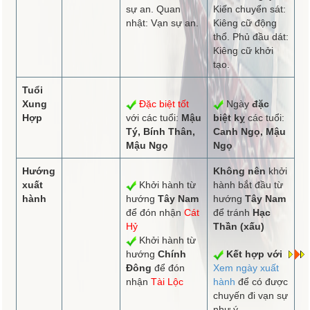
sự an. Quan
Kiến chuyển sát:
nhật: Vạn sự an.
Kiêng cữ động
thổ. Phủ đầu dát:
Kiêng cữ khởi
tạo.
Tuổi
Xung
Đặc biệt tốt
Ngày
đặc
Hợp
với các tuổi:
Mậu
biệt kỵ
các tuổi:
Tý, Bính Thân,
Canh Ngọ, Mậu
Mậu Ngọ
Ngọ
Hướng
Không nên
khởi
xuất
Khởi hành từ
hành bắt đầu từ
hành
hướng
Tây Nam
hướng
Tây Nam
để đón nhận
Cát
để tránh
Hạc
Hỷ
Thần (xấu)
Khởi hành từ
hướng
Chính
Kết hợp với
Đông
để đón
Xem ngày xuất
nhận
Tài Lộc
hành
để có được
chuyến đi vạn sự
như ý.