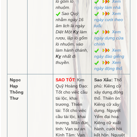
lò gốm lò
Xem
nhuộm.
ngày làm nhà
Sao Quỷ
Xem
nhằm ngày 16
ngày cưới theo
âm lịch là ngày
tuổi
Diệt Một
Kỵ
làm
Xem
rượu, lập lò gốm
ngày dựng cửa
lò nhuộm, vào
chính
làm hành chánh,
Xem
Kỵ
nhất đi
ngày đào giếng
thuyền.
Xem
ngày động thổ
Ngọc
SAO TỐT:
Kim
Sao Xấu:
Thổ
Hạp
Quỹ Hoàng Đạo:
phủ: Kiêng cữ
Thông
Tốt cho việc cầu
xây dựng,động
Thư
tài lộc, khai
thổ. Thiên ôn:
trương. Thiên
Kiêng cữ xây
tài: Tốt cho việc
dựng. Nguyệt
cầu tài lộc, khai
Yếm đại hoạ:
trương. Mãn đức
Kiêng cữ xuất
tinh: Vạn sự an.
hành, cưới hỏi
Kính Tâm: Vạn
kết hôn. Nguyệt