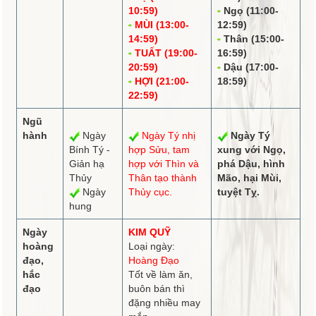
10:59)
Ngọ (11:00-
MÙI (13:00-
12:59)
14:59)
Thân (15:00-
TUẤT (19:00-
16:59)
20:59)
Dậu (17:00-
HỢI (21:00-
18:59)
22:59)
Ngũ
hành
Ngày
Ngày Tý
nhị
Ngày Tý
Bính Tý -
hợp
Sửu,
tam
xung
với Ngọ,
Giản hạ
hợp
với Thìn và
phá
Dậu,
hình
Thủy
Thân tạo thành
Mão, hại Mùi,
Ngày
Thủy cục.
tuyệt
Tỵ.
hung
Ngày
KIM QUỸ
hoàng
Loại ngày:
đạo,
Hoàng Đạo
hắc
Tốt về làm ăn,
đạo
buôn bán thì
đặng nhiều may