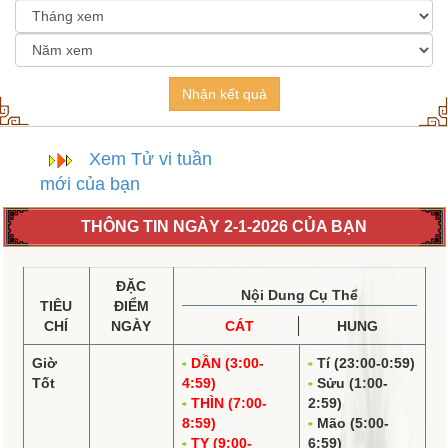
Nhận kết quả
Xem Tử vi tuần
mới của bạn
THÔNG TIN NGÀY 2-1-2026 CỦA BẠN
ĐẶC
Nội Dung Cụ Thể
TIÊU
ĐIỂM
CHÍ
NGÀY
CÁT
HUNG
Giờ
DẦN (3:00-
Tí (23:00-0:59)
Tốt
4:59)
Sửu (1:00-
THÌN (7:00-
2:59)
8:59)
Mão (5:00-
TỴ (9:00-
6:59)