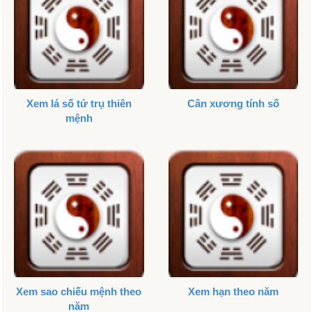
Xem lá số tứ trụ thiên
Cân xương tính số
mệnh
Xem sao chiếu mệnh theo
Xem hạn theo năm
năm