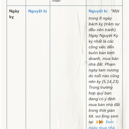
mắn
Ngày
Nguyệt kị
Nguyệt kị
:
“Một
kỵ
trong 8 ngày
bách kỵ (trăm sự
đều nên tránh).
Ngày Nguyệt Kỵ
kỵ nhất là các
công việc đến
buôn bán kinh
doanh, mua bán
nhà đất. Phạm
ngày tam nương
dù tuổi nào cũng
nên kỵ (5,14,23).
Trong trường
hợp quý bạn
đang có ý định
mua bán nhà đất
trong thời gian
tới, vui lòng xem
tại
Xem
ngày mua nhà