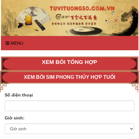
MENU
XEM BÓI TỔNG HỢP
XEM BÓI SIM PHONG THỦY HỢP TUỔI
Số điện thoại
Giờ sinh: