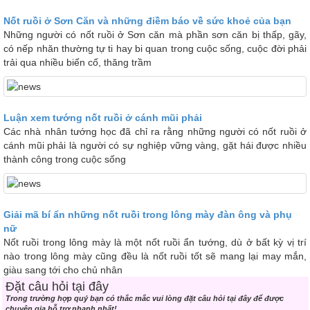
Nốt ruồi ở Sơn Căn và những điềm báo về sức khoẻ của bạn
Những người có nốt ruồi ở Sơn căn mà phần sơn căn bị thấp, gãy,
có nếp nhăn thường tự ti hay bi quan trong cuộc sống, cuộc đời phải
trải qua nhiều biến cố, thăng trầm
Luận xem tướng nốt ruồi ở cánh mũi phải
Các nhà nhân tướng học đã chỉ ra rằng những người có nốt ruồi ở
cánh mũi phải là người có sự nghiệp vững vàng, gặt hái được nhiều
thành công trong cuộc sống
Giải mã bí ẩn những nốt ruồi trong lông mày đàn ông và phụ
nữ
Nốt ruồi trong lông mày là một nốt ruồi ẩn tướng, dù ở bất kỳ vị trí
nào trong lông mày cũng đều là nốt ruồi tốt sẽ mang lại may mắn,
giàu sang tới cho chủ nhân
Đặt câu hỏi tại đây
Trong trường hợp quý bạn có thắc mắc vui lòng đặt câu hỏi tại đây để được
chuyên gia hỗ trợ nhanh nhất!