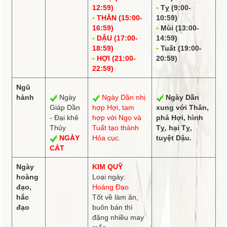
12:59)
Tỵ (9:00-
THÂN (15:00-
10:59)
16:59)
Mùi (13:00-
DẬU (17:00-
14:59)
18:59)
Tuất (19:00-
HỢI (21:00-
20:59)
22:59)
Ngũ
hành
Ngày
Ngày Dần
nhị
Ngày Dần
Giáp Dần
hợp
Hợi,
tam
xung
với Thân,
- Đại khê
hợp
với Ngọ và
phá
Hợi,
hình
Thủy
Tuất tạo thành
Tỵ, hại Tỵ,
NGÀY
Hỏa cục.
tuyệt
Dậu.
CÁT
Ngày
KIM QUỸ
hoàng
Loại ngày:
đạo,
Hoàng Đạo
hắc
Tốt về làm ăn,
đạo
buôn bán thì
đặng nhiều may