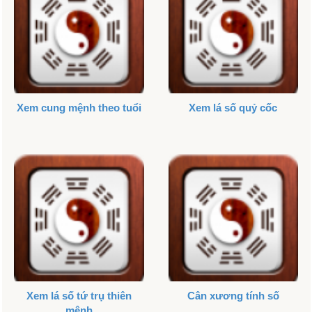
Xem cung mệnh theo tuổi
Xem lá số quỷ cốc
Xem lá số tứ trụ thiên
Cân xương tính số
mệnh