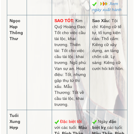
Xem
ngày xuất hành
Ngọc
SAO TỐT:
Kim
Sao Xấu:
Tội
Hạp
Quỹ Hoàng Đạo:
chỉ: Kiêng cữ tế
Thông
Tốt cho việc cầu
tự, tố tụng kiện
Thư
tài lộc, khai
cáo. Thổ cẩm:
trương. Thiên
Kiêng cữ xây
tài: Tốt cho việc
dựng, an táng
cầu tài lộc, khai
chôn cất. Ly
trương. Ngũ phú:
sàng: Kiêng cữ
Vạn sự an. Hoạt
cưới hỏi kết hôn.
điệu: Tốt, nhưng
gặp thụ tử thì
xấu. Mẫu
Thương: Tốt về
cầu tài lộc, khai
trương.
Tuổi
Xung
Đặc biệt tốt
Ngày
đặc
Hợp
với các tuổi:
Mậu
biệt kỵ
các tuổi:
Tý, Bính Thân,
Mậu Thân, Bính