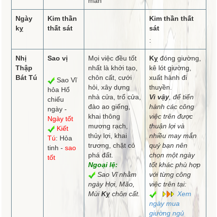
mắn
Ngày
Kim thần
Kim thần thất
kỵ
thất sát
sát
:
Nhị
Sao vị
Mọi việc đều tốt
Kỵ
đóng giường,
Thập
nhất là khởi tạo,
kê lót giường,
Bát Tú
chôn cất, cưới
xuất hành đi
Sao Vĩ
hỏi, xây dựng
thuyền.
hỏa Hổ
nhà cửa, trổ cửa,
Vì vậy
, để tiến
chiếu
đào ao giếng,
hành các công
ngày -
khai thông
việc trên được
Ngày tốt
mương rạch,
thuận lợi và
Kiết
thủy lợi, khai
nhiều may mắn
Tú
: Hỏa
trương, chặt cỏ
quý bạn nên
tinh -
sao
phá đất.
chọn một ngày
tốt
Ngoại lệ:
tốt khác phù hợp
Sao Vĩ nhằm
với từng công
ngày Hợi, Mão,
việc trên tại:
Mùi
Kỵ
chôn cất.
Xem
ngày mua
giường ngủ