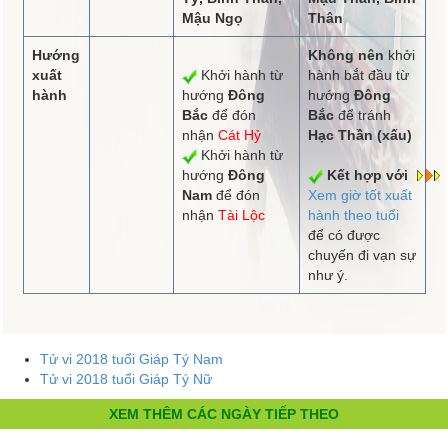
Mậu Ngọ
Thân
Hướng
Không nên
khởi
xuất
Khởi hành từ
hành bắt đầu từ
hành
hướng
Đông
hướng
Đông
Bắc
để đón
Bắc
để tránh
nhận
Cát Hỷ
Hạc Thần (xấu)
Khởi hành từ
hướng
Đông
Kết hợp với
Nam
để đón
Xem giờ tốt xuất
nhận
Tài Lộc
hành theo tuổi
để có được
chuyến đi vạn sự
như ý.
Tử vi 2018 tuổi Giáp Tý Nam
Tử vi 2018 tuổi Giáp Tý Nữ
XEM THÊM CÁC NGÀY TIẾP THEO