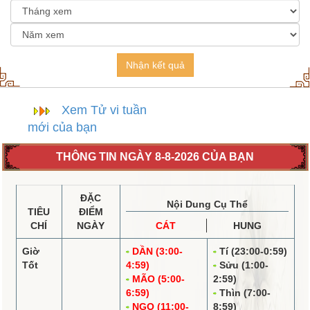
Nhận kết quả
Xem Tử vi tuần
mới của bạn
THÔNG TIN NGÀY 8-8-2026 CỦA BẠN
ĐẶC
Nội Dung Cụ Thể
TIÊU
ĐIỂM
CHÍ
NGÀY
CÁT
HUNG
Giờ
DẦN (3:00-
Tí (23:00-0:59)
Tốt
4:59)
Sửu (1:00-
MÃO (5:00-
2:59)
6:59)
Thìn (7:00-
NGỌ (11:00-
8:59)