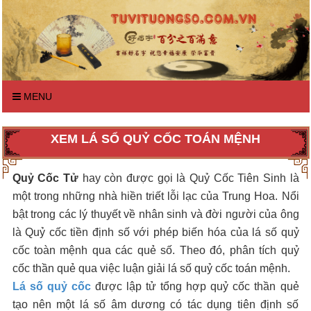
MENU
XEM LÁ SỔ QUỶ CỐC TOÁN MỆNH
Quỷ Cốc Tử
hay còn được gọi là Quỷ Cốc Tiên Sinh là
một trong những nhà hiền triết lỗi lạc của Trung Hoa. Nổi
bật trong các lý thuyết về nhân sinh và đời người của ông
là Quỷ cốc tiền định số với phép biến hóa của lá số quỷ
cốc toàn mệnh qua các quẻ số. Theo đó, phân tích quỷ
cốc thần quẻ qua việc luận giải lá số quỷ cốc toán mệnh.
Lá số quỷ cốc
được lập tử tổng hợp quỷ cốc thần quẻ
tạo nên một lá số âm dương có tác dụng tiên định số