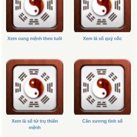
Xem cung mệnh theo tuổi
Xem lá số quỷ cốc
Xem lá số tứ trụ thiên
Cân xương tính số
mệnh