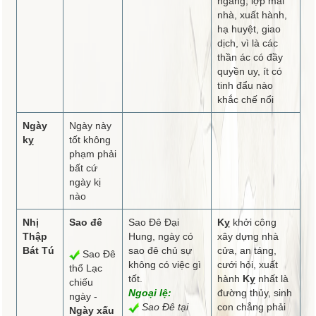
ngang, lợp mái
nhà, xuất hành,
hạ huyệt, giao
dịch, vì là các
thần ác có đầy
quyền uy, ít có
tinh đẩu nào
khắc chế nổi
Ngày
Ngày này
kỵ
tốt không
phạm phải
bất cứ
ngày kị
nào
Nhị
Sao đê
Sao Đê Đại
Kỵ
khởi công
Thập
Hung, ngày có
xây dựng nhà
Bát Tú
sao đê chủ sự
cửa, an táng,
Sao Đê
không có việc gì
cưới hỏi, xuất
thổ Lạc
tốt.
hành
Kỵ
nhất là
chiếu
Ngoại lệ:
đường thủy, sinh
ngày -
Sao Đê tại
con chẳng phải
Ngày xấu