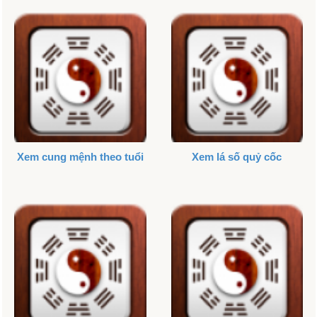
Xem cung mệnh theo tuổi
Xem lá số quỷ cốc