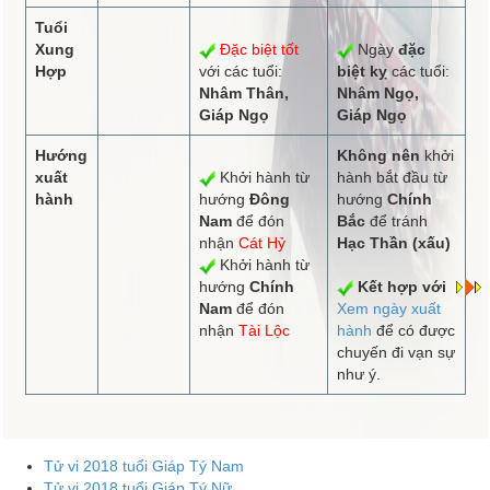
Tuổi
Xung
Đặc biệt tốt
Ngày
đặc
Hợp
với các tuổi:
biệt kỵ
các tuổi:
Nhâm Thân,
Nhâm Ngọ,
Giáp Ngọ
Giáp Ngọ
Hướng
Không nên
khởi
xuất
Khởi hành từ
hành bắt đầu từ
hành
hướng
Đông
hướng
Chính
Nam
để đón
Bắc
để tránh
nhận
Cát Hỷ
Hạc Thần (xấu)
Khởi hành từ
hướng
Chính
Kết hợp với
Nam
để đón
Xem ngày xuất
nhận
Tài Lộc
hành
để có được
chuyến đi vạn sự
như ý.
Tử vi 2018 tuổi Giáp Tý Nam
Tử vi 2018 tuổi Giáp Tý Nữ