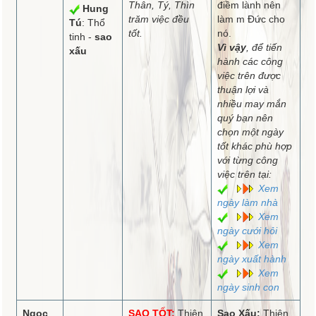
Thân, Tý, Thìn
điềm lành nên
Hung
trăm việc đều
làm m Đức cho
Tú
: Thổ
tốt.
nó.
tinh -
sao
Vì vậy
, để tiến
xấu
hành các công
việc trên được
thuận lợi và
nhiều may mắn
quý bạn nên
chọn một ngày
tốt khác phù hợp
với từng công
việc trên tại:
Xem
ngày làm nhà
Xem
ngày cưới hỏi
Xem
ngày xuất hành
Xem
ngày sinh con
Ngọc
SAO TỐT:
Thiên
Sao Xấu:
Thiên