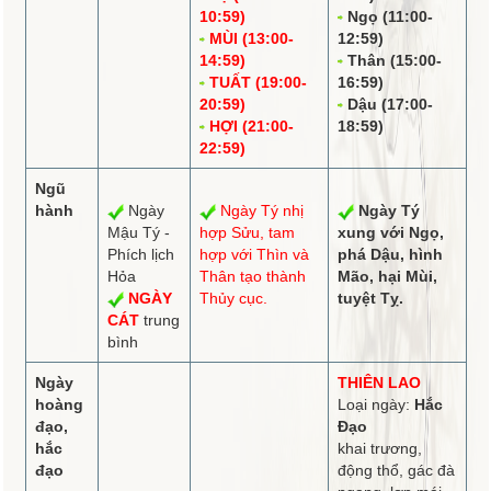
10:59)
Ngọ (11:00-
MÙI (13:00-
12:59)
14:59)
Thân (15:00-
TUẤT (19:00-
16:59)
20:59)
Dậu (17:00-
HỢI (21:00-
18:59)
22:59)
Ngũ
hành
Ngày
Ngày Tý
nhị
Ngày Tý
Mậu Tý -
hợp
Sửu,
tam
xung
với Ngọ,
Phích lịch
hợp
với Thìn và
phá
Dậu,
hình
Hỏa
Thân tạo thành
Mão, hại Mùi,
NGÀY
Thủy cục.
tuyệt
Tỵ.
CÁT
trung
bình
Ngày
THIÊN LAO
hoàng
Loại ngày:
Hắc
đạo,
Đạo
hắc
khai trương,
đạo
động thổ, gác đà