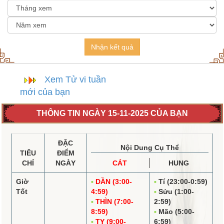
Nhận kết quả
Xem Tử vi tuần
mới của bạn
THÔNG TIN NGÀY 15-11-2025 CỦA BẠN
ĐẶC
Nội Dung Cụ Thể
TIÊU
ĐIỂM
CHÍ
NGÀY
CÁT
HUNG
Giờ
DẦN (3:00-
Tí (23:00-0:59)
Tốt
4:59)
Sửu (1:00-
THÌN (7:00-
2:59)
8:59)
Mão (5:00-
TỴ (9:00-
6:59)