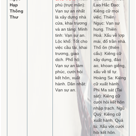
Hạp
phú (trực mãn):
Lao Hắc Đạo:
Thông
Vạn sự an nhất
Kiêng cữ mọi
Thư
là xây dựng nhà
việc. Thiên
cửa, khai trương
Ngục: Vạn sự
và an táng. Minh
hung. Thiên
tinh: Vạn sự an.
Hoả: Xấu về lợp
Lộc khố: Tốt cho
mái, đổ trần nhà.
việc cầu tài, khai
Thổ ôn (thiên
trương, giao
cẩu): Kiêng cữ
dịch. Phổ hộ:
xây dựng, đào
Vạn sự an làm
ao, khoan giếng,
phúc, cưới hỏi
xấu về tế tự.
kết hôn, xuất
Hoàng Sa: Kiêng
hành. Dân nhật:
cữ xuất hành.
Vạn sự an.
Phi Ma sát (Tai
sát): Kiêng cữ
cưới hỏi kết hôn
nhập trạch. Ngũ
Quỹ: Kiêng cữ
xuất hành. Quả
tú: Xấu với cưới
hỏi kết hôn.