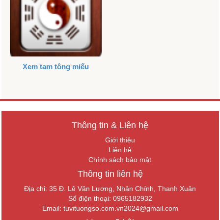
Xem tam tông miếu
Thông tin & Liên hệ
Giới thiệu
Liên hệ
Chính sách bảo mật
Thông tin liên hệ
Địa chỉ: 35 Đ. Lê Văn Lương, Nhân Chính, Thanh Xuân
Số điện thoại: 0965182932
Email:
tuvituongso.com.vn2024@gmail.com