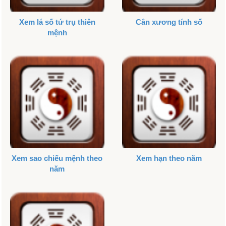
Xem lá số tứ trụ thiên
Cân xương tính số
mệnh
Xem sao chiếu mệnh theo
Xem hạn theo năm
năm