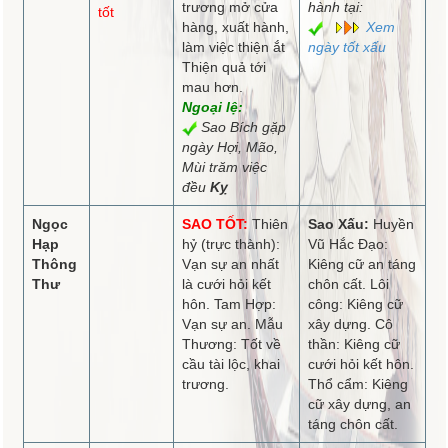
trương mở cửa
hành tại:
tốt
hàng, xuất hành,
Xem
làm việc thiện ắt
ngày tốt xấu
Thiện quả tới
mau hơn.
Ngoại lệ:
Sao Bích gặp
ngày Hợi, Mão,
Mùi trăm việc
đều
Kỵ
Ngọc
SAO TỐT:
Thiên
Sao Xấu:
Huyền
Hạp
hỷ (trực thành):
Vũ Hắc Đạo:
Thông
Vạn sự an nhất
Kiêng cữ an táng
Thư
là cưới hỏi kết
chôn cất. Lôi
hôn. Tam Hợp:
công: Kiêng cữ
Vạn sự an. Mẫu
xây dựng. Cô
Thương: Tốt về
thần: Kiêng cữ
cầu tài lộc, khai
cưới hỏi kết hôn.
trương.
Thổ cẩm: Kiêng
cữ xây dựng, an
táng chôn cất.