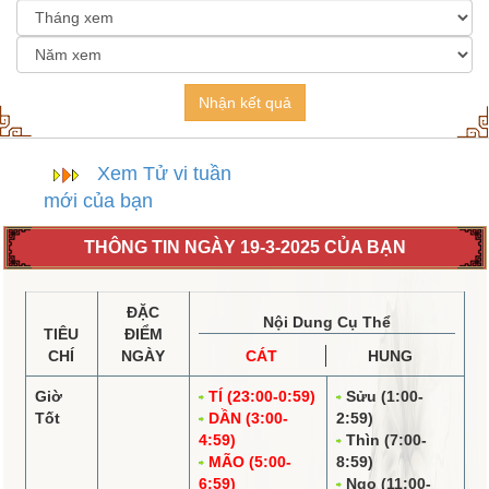
Nhận kết quả
Xem Tử vi tuần
mới của bạn
THÔNG TIN NGÀY 19-3-2025 CỦA BẠN
ĐẶC
Nội Dung Cụ Thể
TIÊU
ĐIỂM
CHÍ
NGÀY
CÁT
HUNG
Giờ
TÍ (23:00-0:59)
Sửu (1:00-
Tốt
DẦN (3:00-
2:59)
4:59)
Thìn (7:00-
MÃO (5:00-
8:59)
6:59)
Ngọ (11:00-