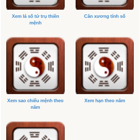
Xem lá số tứ trụ thiên
Cân xương tính số
mệnh
Xem sao chiếu mệnh theo
Xem hạn theo năm
năm