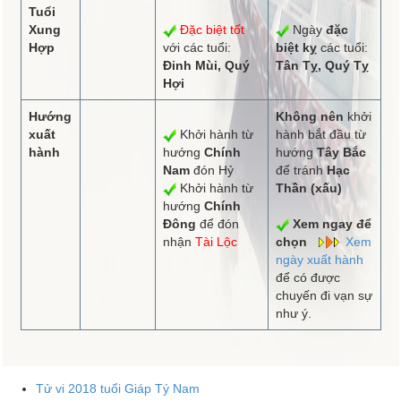
Tuổi
Xung
Đặc biệt tốt
Ngày
đặc
Hợp
với các tuổi:
biệt kỵ
các tuổi:
Đinh Mùi, Quý
Tân Tỵ, Quý Tỵ
Hợi
Hướng
Không nên
khởi
xuất
Khởi hành từ
hành bắt đầu từ
hành
hướng
Chính
hướng
Tây Bắc
Nam
đón Hỷ
để tránh
Hạc
Khởi hành từ
Thần (xấu)
hướng
Chính
Đông
để đón
Xem ngay để
nhận
Tài Lộc
chọn
Xem
ngày xuất hành
để có được
chuyến đi vạn sự
như ý.
Tử vi 2018 tuổi Giáp Tý Nam