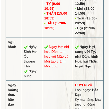
TỴ (9:00-
12:59)
10:59)
Mùi (13:00-
THÂN (15:00-
14:59)
16:59)
Tuất (19:00-
DẬU (17:00-
20:59)
18:59)
Hợi (21:00-
22:59)
Ngũ
hành
Ngày
Ngày Hợi
nhị
Ngày Hợi
Đinh Hợi -
hợp
Dần,
tam
xung
với Tỵ,
Ốc
hợp
với Mão và
phá
Dần,
hình
thượng
Mùi tạo thành
Hợi, hại Thân,
Thổ
Mộc cục.
tuyệt
Ngọ.
Ngày
hung
Ngày
HUYỀN VŨ
hoàng
Loại ngày:
Hắc
đạo,
Đạo
hắc
Kỵ mai táng, khai
đạo
trương, động