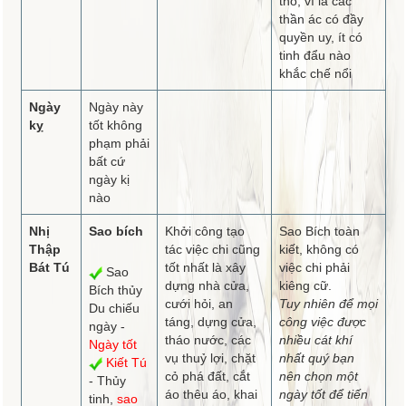
thổ, vì là các
thần ác có đầy
quyền uy, ít có
tinh đẩu nào
khắc chế nổi
Ngày
Ngày này
kỵ
tốt không
phạm phải
bất cứ
ngày kị
nào
Nhị
Sao bích
Khởi công tạo
Sao Bích toàn
Thập
tác việc chi cũng
kiết, không có
Bát Tú
tốt nhất là xây
việc chi phải
Sao
dựng nhà cửa,
kiêng cữ.
Bích thủy
cưới hỏi, an
Tuy nhiên để mọi
Du chiếu
táng, dựng cửa,
công việc được
ngày -
tháo nước, các
nhiều cát khí
Ngày tốt
vụ thuỷ lợi, chặt
nhất quý bạn
Kiết Tú
cỏ phá đất, cắt
nên chọn một
- Thủy
áo thêu áo, khai
ngày tốt để tiến
tinh,
sao