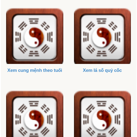
Xem cung mệnh theo tuổi
Xem lá số quỷ cốc