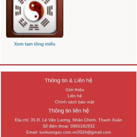
Xem tam tông miếu
Thông tin & Liên hệ
Giới thiệu
Liên hệ
Chính sách bảo mật
Thông tin liên hệ
Địa chỉ: 35 Đ. Lê Văn Lương, Nhân Chính, Thanh Xuân
Số điện thoại: 0965182932
Email:
tuvituongso.com.vn2024@gmail.com