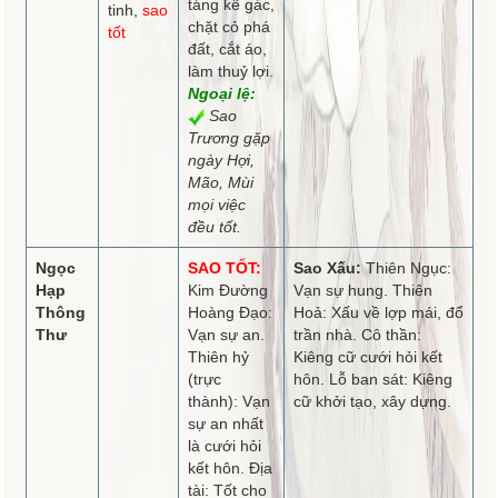
táng kê gác,
tinh,
sao
chặt cỏ phá
tốt
đất, cắt áo,
làm thuỷ lợi.
Ngoại lệ:
Sao
Trương gặp
ngày Hợi,
Mão, Mùi
mọi việc
đều tốt.
Ngọc
SAO TỐT:
Sao Xấu:
Thiên Ngục:
Hạp
Kim Đường
Vạn sự hung. Thiên
Thông
Hoàng Đạo:
Hoả: Xấu về lợp mái, đổ
Thư
Vạn sự an.
trần nhà. Cô thần:
Thiên hỷ
Kiêng cữ cưới hỏi kết
(trực
hôn. Lỗ ban sát: Kiêng
thành): Vạn
cữ khởi tạo, xây dựng.
sự an nhất
là cưới hỏi
kết hôn. Địa
tài: Tốt cho