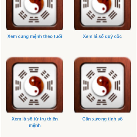
Xem cung mệnh theo tuổi
Xem lá số quỷ cốc
Xem lá số tứ trụ thiên
Cân xương tính số
mệnh