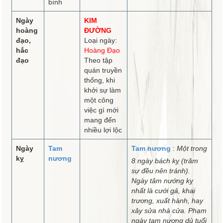
bình
Ngày
KIM
hoàng
ĐƯỜNG
đạo,
Loại ngày:
hắc
Hoàng Đạo
đạo
Theo tập
quán truyền
thống, khi
khởi sự làm
một công
việc gì mới
mang đến
nhiều lợi lộc
Ngày
Tam
Tam nương
:
Một trong
kỵ
nương
8 ngày bách kỵ (trăm
sự đều nên tránh).
Ngày tâm nướng kỵ
nhất là cưới gả, khai
trương, xuất hành, hay
xây sửa nhà cửa. Phạm
ngày tam nương dù tuổi