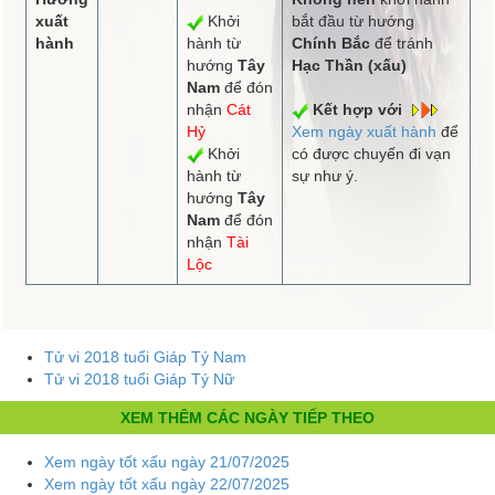
xuất
Khởi
bắt đầu từ hướng
hành
hành từ
Chính Bắc
để tránh
hướng
Tây
Hạc Thần (xấu)
Nam
để đón
nhận
Cát
Kết hợp với
Hỷ
Xem ngày xuất hành
để
Khởi
có được chuyến đi vạn
hành từ
sự như ý.
hướng
Tây
Nam
để đón
nhận
Tài
Lộc
Tử vi 2018 tuổi Giáp Tý Nam
Tử vi 2018 tuổi Giáp Tý Nữ
XEM THÊM CÁC NGÀY TIẾP THEO
Xem ngày tốt xấu ngày 21/07/2025
Xem ngày tốt xấu ngày 22/07/2025