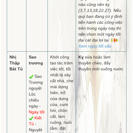
nào cũng nên kỵ
(3,7,13,18,22,27). Nếu
quý bạn đang có ý định
tiến hành các công việc
trên trong ngày này thì
nên chọn một ngày tốt
đại cát đại lợi tại
Xem ngày tốt xấu
Nhị
Sao
Khởi công
Kỵ
sửa hoặc làm
Thập
trương
tạo tác trăm
thuyền chèo, đẩy
Bát Tú
việc tốt, tốt
thuyền mới xuống nước
nhất là xây
Sao
cất nhà, che
Trương
mái dựng
nguyệt
hiên, trổ
Lộc
cửa dựng
chiếu
cửa, cưới
ngày -
hỏi, chôn
Ngày tốt
cất, làm
Kiết
ruộng, nuôi
Tú
-
tằm, đặt
Nguyệt