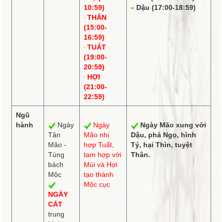
10:59)
Dậu (17:00-18:59)
THÂN
(15:00-
16:59)
TUẤT
(19:00-
20:59)
HỢI
(21:00-
22:59)
Ngũ
hành
Ngày
Ngày
Ngày Mão
xung
với
Tân
Mão
nhị
Dậu,
phá
Ngọ,
hình
Mão -
hợp
Tuất,
Tý, hại Thìn,
tuyệt
Tùng
tam hợp
với
Thân.
bách
Mùi và Hợi
Mộc
tạo thành
Mộc cục
NGÀY
CÁT
trung