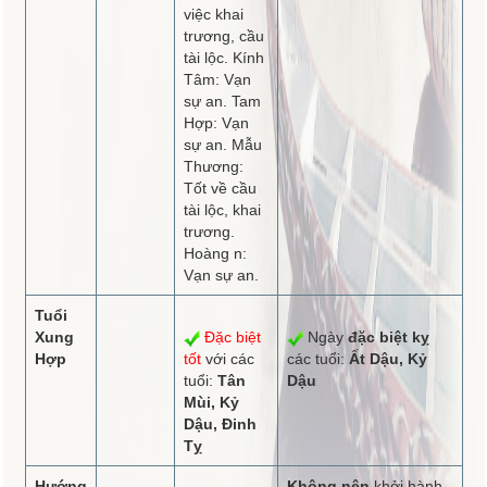
việc khai
trương, cầu
tài lộc. Kính
Tâm: Vạn
sự an. Tam
Hợp: Vạn
sự an. Mẫu
Thương:
Tốt về cầu
tài lộc, khai
trương.
Hoàng n:
Vạn sự an.
Tuổi
Xung
Đặc biệt
Ngày
đặc biệt kỵ
Hợp
tốt
với các
các tuổi:
Ất Dậu, Kỷ
tuổi:
Tân
Dậu
Mùi, Kỷ
Dậu, Đinh
Tỵ
Hướng
Không nên
khởi hành