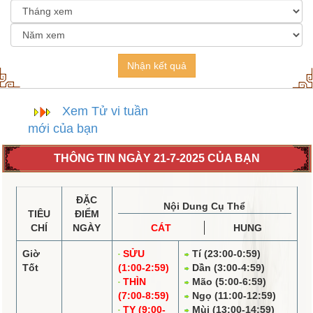
Nhận kết quả
Xem Tử vi tuần
mới của bạn
THÔNG TIN NGÀY 21-7-2025 CỦA BẠN
ĐẶC
Nội Dung Cụ Thể
TIÊU
ĐIỂM
CHÍ
NGÀY
CÁT
HUNG
Giờ
SỬU
Tí (23:00-0:59)
Tốt
(1:00-2:59)
Dần (3:00-4:59)
THÌN
Mão (5:00-6:59)
(7:00-8:59)
Ngọ (11:00-12:59)
TỴ (9:00-
Mùi (13:00-14:59)