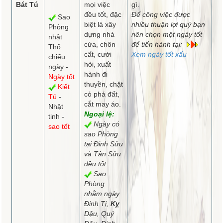
Bát Tú
mọi việc
gì.
đều tốt, đặc
Để công việc được
Sao
biệt là xây
nhiều thuận lợi quý bạn
Phòng
dựng nhà
nên chọn một ngày tốt
nhật
cửa, chôn
để tiến hành tại:
Thố
cất, cưới
Xem ngày tốt xấu
chiếu
hỏi, xuất
ngày -
hành đi
Ngày tốt
thuyền, chặt
Kiết
cỏ phá đất,
Tú
-
cắt may áo.
Nhật
Ngoại lệ:
tinh -
Ngày có
sao tốt
sao Phòng
tại Đinh Sửu
và Tân Sửu
đều tốt.
Sao
Phòng
nhằm ngày
Đinh Tị,
Kỵ
Dậu, Quý