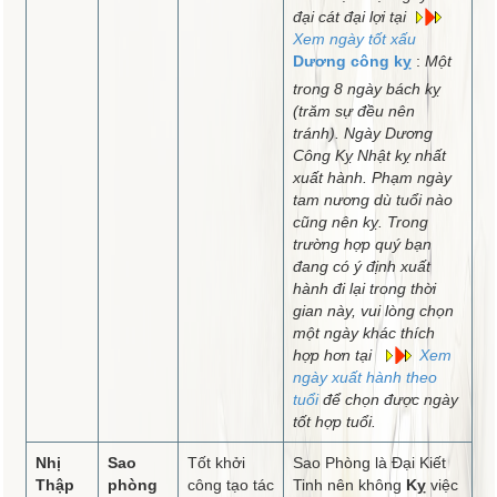
đại cát đại lợi tại
Xem ngày tốt xấu
Dương công kỵ
:
Một
trong 8 ngày bách kỵ
(trăm sự đều nên
tránh). Ngày Dương
Công Kỵ Nhật kỵ nhất
xuất hành. Phạm ngày
tam nương dù tuổi nào
cũng nên kỵ. Trong
trường hợp quý bạn
đang có ý định xuất
hành đi lại trong thời
gian này, vui lòng chọn
một ngày khác thích
hợp hơn tại
Xem
ngày xuất hành theo
tuổi
để chọn được ngày
tốt hợp tuổi.
Nhị
Sao
Tốt khởi
Sao Phòng là Đại Kiết
Thập
phòng
công tạo tác
Tinh nên không
Kỵ
việc