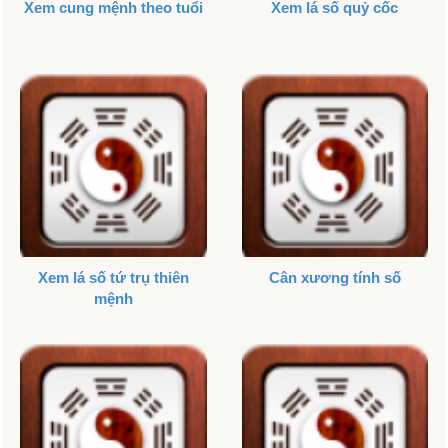
Xem cung mệnh theo tuổi
Xem lá số quỷ cốc
Xem lá số tứ trụ thiên
Cân xương tính số
mệnh