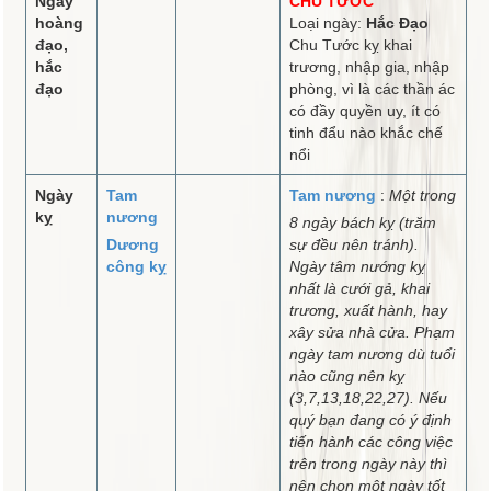
Ngày
CHU TƯỚC
hoàng
Loại ngày:
Hắc Đạo
đạo,
Chu Tước kỵ khai
hắc
trương, nhập gia, nhập
đạo
phòng, vì là các thần ác
có đầy quyền uy, ít có
tinh đẩu nào khắc chế
nổi
Ngày
Tam
Tam nương
:
Một trong
kỵ
nương
8 ngày bách kỵ (trăm
Dương
sự đều nên tránh).
công kỵ
Ngày tâm nướng kỵ
nhất là cưới gả, khai
trương, xuất hành, hay
xây sửa nhà cửa. Phạm
ngày tam nương dù tuổi
nào cũng nên kỵ
(3,7,13,18,22,27). Nếu
quý bạn đang có ý định
tiến hành các công việc
trên trong ngày này thì
nên chọn một ngày tốt