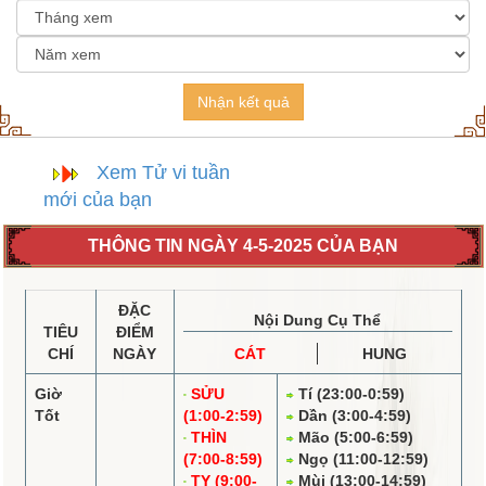
Nhận kết quả
Xem Tử vi tuần
mới của bạn
THÔNG TIN NGÀY 4-5-2025 CỦA BẠN
ĐẶC
Nội Dung Cụ Thể
TIÊU
ĐIỂM
CHÍ
NGÀY
CÁT
HUNG
Giờ
SỬU
Tí (23:00-0:59)
Tốt
(1:00-2:59)
Dần (3:00-4:59)
THÌN
Mão (5:00-6:59)
(7:00-8:59)
Ngọ (11:00-12:59)
TỴ (9:00-
Mùi (13:00-14:59)