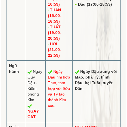
10:59)
Dậu (17:00-18:59)
THÂN
(15:00-
16:59)
TUẤT
(19:00-
20:59)
HỢI
(21:00-
22:59)
Ngũ
hành
Ngày
Ngày
Ngày Dậu
xung
với
Quý
Dậu
nhị hợp
Mão,
phá
Tý,
hình
Dậu -
Thìn,
tam
Dậu, hại Tuất,
tuyệt
Kiếm
hợp
với Sửu
Dần.
phong
và Tỵ tạo
Kim
thành Kim
cục.
NGÀY
CÁT