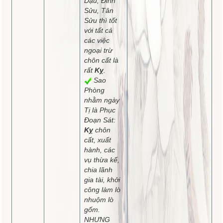
Dậu, Đinh
Sửu, Tân
Sửu thì tốt
với tất cả
các việc
ngoại trừ
chôn cất là
rất
Kỵ
.
Sao
Phòng
nhằm ngày
Tị là Phục
Đoạn Sát:
Kỵ
chôn
cất, xuất
hành, các
vụ thừa kế,
chia lãnh
gia tài, khởi
công làm lò
nhuộm lò
gốm.
NHƯNG