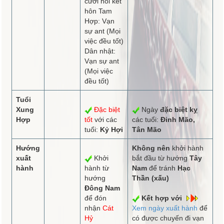
cưới hỏi kết
hôn Tam
Hợp: Vạn
sự ant (Mọi
việc đều tốt)
Dân nhật:
Vạn sự ant
(Mọi việc
đều tốt)
Tuổi
Xung
Đặc biệt
Ngày
đặc biệt kỵ
Hợp
tốt
với các
các tuổi:
Đinh Mão,
tuổi:
Kỷ Hợi
Tân Mão
Hướng
Không nên
khởi hành
xuất
Khởi
bắt đầu từ hướng
Tây
hành
hành từ
Nam
để tránh
Hạc
hướng
Thần (xấu)
Đông Nam
để đón
Kết hợp với
nhận
Cát
Xem ngày xuất hành
để
Hỷ
có được chuyến đi vạn