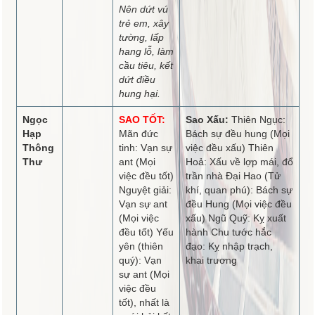
Nên dứt vú
trẻ em, xây
tường, lấp
hang lỗ, làm
cầu tiêu, kết
dứt điều
hung hại.
Ngọc
SAO TỐT:
Sao Xấu:
Thiên Ngục:
Hạp
Mãn đức
Bách sự đều hung (Mọi
Thông
tinh: Vạn sự
việc đều xấu) Thiên
Thư
ant (Mọi
Hoả: Xấu về lợp mái, đổ
việc đều tốt)
trần nhà Đại Hao (Tử
Nguyệt giải:
khí, quan phú): Bách sự
Vạn sự ant
đều Hung (Mọi việc đều
(Mọi việc
xấu) Ngũ Quỹ: Kỵ xuất
đều tốt) Yếu
hành Chu tước hắc
yên (thiên
đạo: Kỵ nhập trạch,
quý): Vạn
khai trương
sự ant (Mọi
việc đều
tốt), nhất là