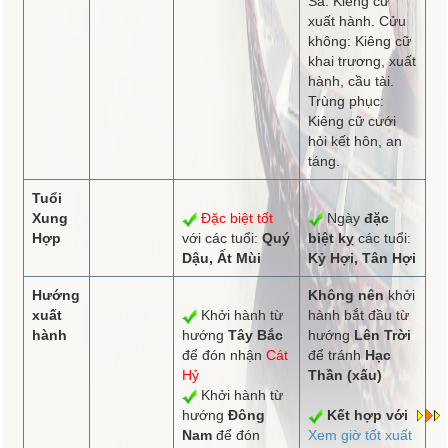
Sa: Kiêng cữ
xuất hành. Cửu
không: Kiêng cữ
khai trương, xuất
hành, cầu tài.
Trùng phục:
Kiêng cữ cưới
hỏi kết hôn, an
táng.
Tuổi
Xung
Đặc biệt tốt
Ngày
đặc
Hợp
với các tuổi:
Quý
biệt kỵ
các tuổi:
Dậu, Ất Mùi
Kỷ Hợi, Tân Hợi
Hướng
Không nên
khởi
xuất
Khởi hành từ
hành bắt đầu từ
hành
hướng
Tây Bắc
hướng
Lên Trời
để đón nhận
Cát
để tránh
Hạc
Hỷ
Thần (xấu)
Khởi hành từ
hướng
Đông
Kết hợp với
Nam
để đón
Xem giờ tốt xuất