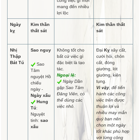
công việc gì mới
mang đến nhiều
lợi lộc
Ngày
Kim thần
Kim thần thất
kỵ
thất sát
sát
:
Nhị
Sao nguy
Không tốt cho
Đại
Kỵ
xây cất,
Thập
bất cứ việc gì
cưới hỏi, chôn
Bát Tú
đặc biệt là tạo
cất, đóng
Sao
tác.
giường, lót
Tâm
Ngoại lệ:
giường, kiện
nguyệt Hồ
Ngày Dần
tụng.
chiếu
gặp Sao Tâm
Vì vậy
, để tiến
ngày -
Đăng Viên, có
hành các công
Ngày xấu
thể dùng các
việc trên được
Hung
việc nhỏ.
thuận lợi và
Tú
:
nhiều may mắn
Nguyệt
quý bạn nên
tinh:
sao
chọn một ngày
xấu
tốt khác phù hợp
với từng công