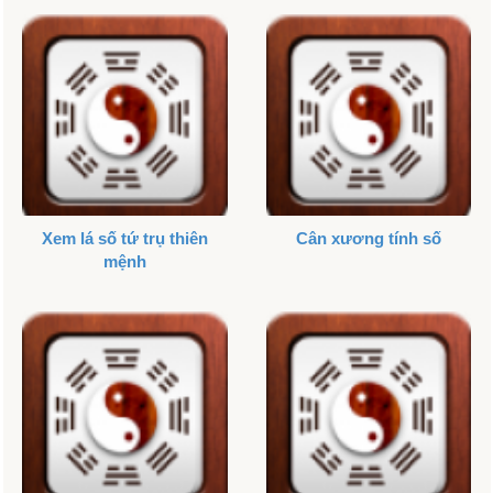
Xem lá số tứ trụ thiên
Cân xương tính số
mệnh