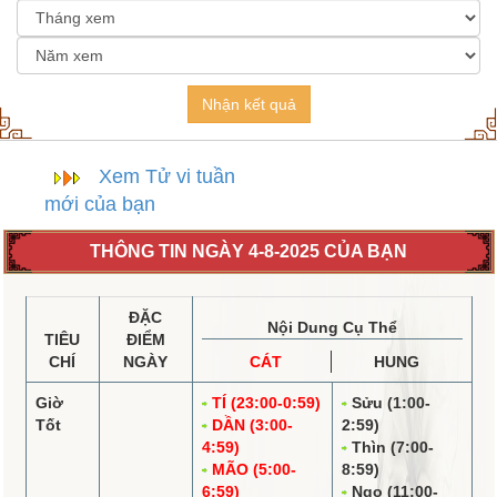
Nhận kết quả
Xem Tử vi tuần
mới của bạn
THÔNG TIN NGÀY 4-8-2025 CỦA BẠN
ĐẶC
Nội Dung Cụ Thể
TIÊU
ĐIỂM
CHÍ
NGÀY
CÁT
HUNG
Giờ
TÍ (23:00-0:59)
Sửu (1:00-
Tốt
DẦN (3:00-
2:59)
4:59)
Thìn (7:00-
MÃO (5:00-
8:59)
6:59)
Ngọ (11:00-