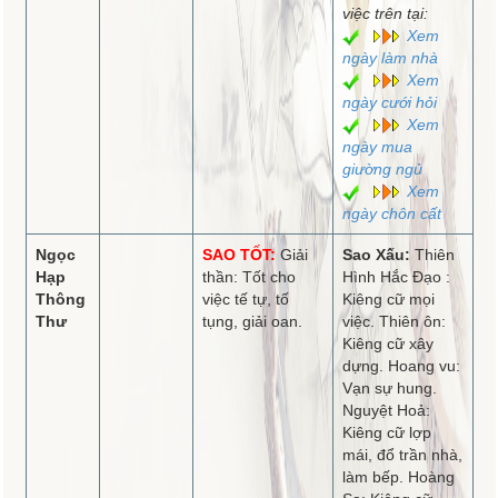
việc trên tại:
Xem
ngày làm nhà
Xem
ngày cưới hỏi
Xem
ngày mua
giường ngủ
Xem
ngày chôn cất
Ngọc
SAO TỐT:
Giải
Sao Xấu:
Thiên
Hạp
thần: Tốt cho
Hình Hắc Đạo :
Thông
việc tế tự, tố
Kiêng cữ mọi
Thư
tụng, giải oan.
việc. Thiên ôn:
Kiêng cữ xây
dựng. Hoang vu:
Vạn sự hung.
Nguyệt Hoả:
Kiêng cữ lợp
mái, đổ trần nhà,
làm bếp. Hoàng