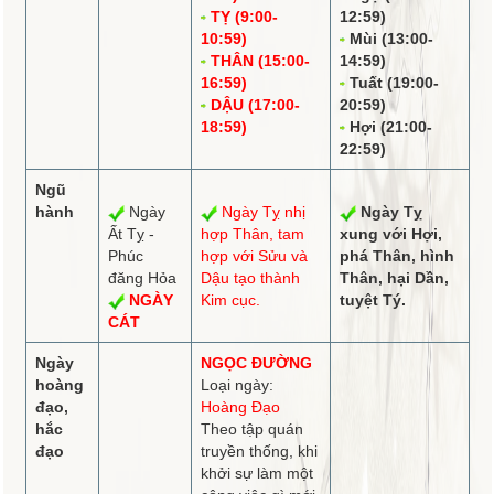
TỴ (9:00-
12:59)
10:59)
Mùi (13:00-
THÂN (15:00-
14:59)
16:59)
Tuất (19:00-
DẬU (17:00-
20:59)
18:59)
Hợi (21:00-
22:59)
Ngũ
hành
Ngày
Ngày Tỵ
nhị
Ngày Tỵ
Ất Tỵ -
hợp
Thân,
tam
xung
với Hợi,
Phúc
hợp
với Sửu và
phá
Thân,
hình
đăng Hỏa
Dậu tạo thành
Thân, hại Dần,
NGÀY
Kim cục.
tuyệt
Tý.
CÁT
Ngày
NGỌC ĐƯỜNG
hoàng
Loại ngày:
đạo,
Hoàng Đạo
hắc
Theo tập quán
đạo
truyền thống, khi
khởi sự làm một