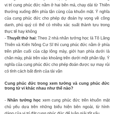
vị trí cung phúc đức nằm ở hai bên má, chạy dài từ Thiên
thướng xuống đến phía tận cùng của khuôn mặt. Ý nghĩa
của cung phúc đức cho phép dự đoán hy vọng về công
danh, phú quý có thể có nhiều xác suất thành tựu trong
thực tế hay không
-
Thuyết thứ hai:
Theo 2 nhà nhân tướng học là Tô Lãng
Thiên và Kiến Nông Cư Sĩ thì cung phúc đức nằm ở phía
trên phần cuối của cặp lông mày, giới hạn phía dưới là
chân mày, phái trên vào khoảng trên dưới một phân tây. Ý
nghĩa của cung phúc đức cho phép đoán được sự may rủi
có tính cách bất định của tài vận
Cung phúc đức trong xem tướng và cung phúc đức
trong tử vi khác nhau như thế nào?
-
Nhân tướng học
xem cung phúc đức trên khuôn mặt
chủ yếu dựa trên những biểu hiện bên ngoài, từ hình
dáng của vị trí đặt cung phúc đức để luận giải tốt xấu