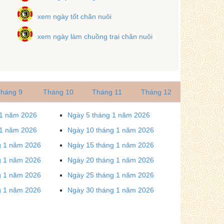
xem ngày tốt chăn nuôi
xem ngày làm chuồng trại chăn nuôi
háng 9
Tháng 10
Tháng 11
Tháng 12
 1 năm 2026
Ngày 5 tháng 1 năm 2026
 1 năm 2026
Ngày 10 tháng 1 năm 2026
g 1 năm 2026
Ngày 15 tháng 1 năm 2026
g 1 năm 2026
Ngày 20 tháng 1 năm 2026
g 1 năm 2026
Ngày 25 tháng 1 năm 2026
g 1 năm 2026
Ngày 30 tháng 1 năm 2026