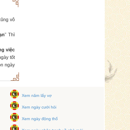
ũng vô
ạn
" Thì
ng việc
gày tốt
ọn ngày
Xem năm lấy vợ
Xem ngày cưới hỏi
Xem ngày động thổ