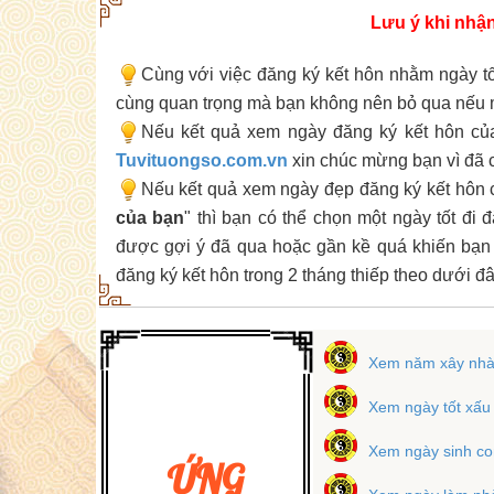
Lưu ý khi nhậ
Cùng với việc đăng ký kết hôn nhằm ngày tố
cùng quan trọng mà bạn không nên bỏ qua nếu 
Nếu kết quả xem ngày đăng ký kết hôn củ
Tuvituongso.com.vn
xin chúc mừng bạn vì đã c
Nếu kết quả xem ngày đẹp đăng ký kết hôn 
của bạn
" thì bạn có thể chọn một ngày tốt đi
được gợi ý đã qua hoặc gần kề quá khiến bạn 
đăng ký kết hôn trong 2 tháng thiếp theo dưới đâ
Xem năm xây nhà 
Xem ngày tốt xấu
Xem ngày sinh co
ỨNG