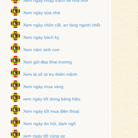
Xem ngày nhập trạch về nhà mới
Xem ngày sửa nhà
Xem ngày chôn cất, an táng người chết
Xem ngày bách kỵ
Xem năm sinh con
Xem giờ đẹp khai trương
Xem lá số tứ trụ thiên mệnh
Xem ngày mua vàng
xem ngày tốt dựng bảng hiệu
Xem ngày tốt mua điện thoại
Xem ngày ăn hỏi, dạm ngõ
xem ngày tốt cúng xe