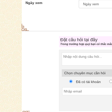
Ngày xem
Đặt câu hỏi tại đây
Trong trường hợp quý bạn có thắc mắc 
Đã có tài khoản