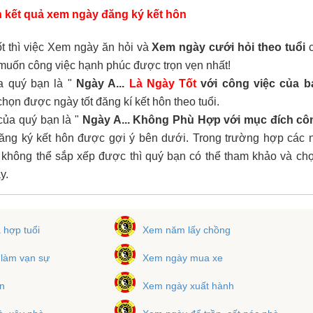
n kết quả xem ngày đăng ký kết hôn
t thì việc Xem ngày ăn hỏi và
Xem ngày cưới hỏi theo tuổi
c
muốn công việc hạnh phúc được trọn vẹn nhất!
a quý bạn là "
Ngày A...
Là Ngày Tốt
với công việc của b
họn được ngày tốt đăng kí kết hôn theo tuổi.
của quý bạn là "
Ngày A... Không Phù Hợp với mục đích cô
 đăng ký kết hôn được gợi ý bên dưới. Trong trường hợp các n
không thể sắp xếp được thì quý bạn có thể tham khảo và ch
y.
hợp tuổi
Xem năm lấy chồng
 làm vạn sự
Xem ngày mua xe
n
Xem ngày xuất hành