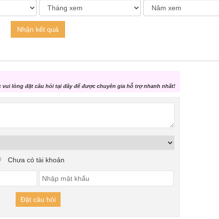
Nhận kết quả
vui lòng đặt câu hỏi tại đây để được chuyên gia hỗ trợ nhanh nhất!
Chưa có tài khoản
Đặt câu hỏi