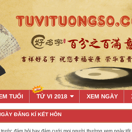
EM TUỔI
TỬ VI 2018
XEM NGÀY
NGÀY ĐĂNG KÍ KẾT HÔN
i, trước đám hỏi hay đám cưới mọi người thường xem ngày tốt 