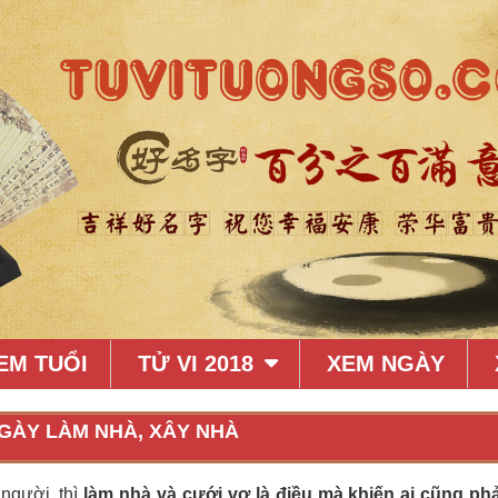
EM TUỔI
TỬ VI 2018
XEM NGÀY
GÀY LÀM NHÀ, XÂY NHÀ
người, thì
làm nhà và cưới vợ là điều mà khiến ai cũng ph