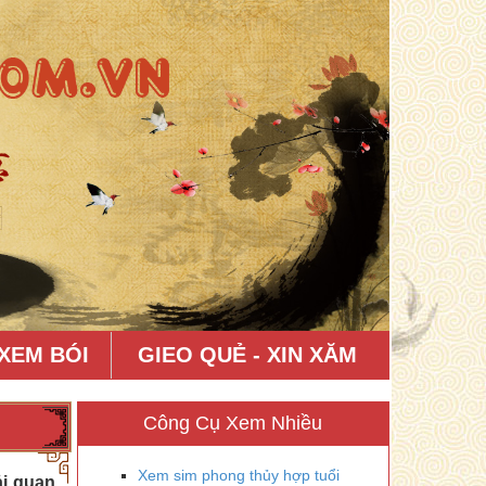
XEM BÓI
GIEO QUẺ - XIN XĂM
Công Cụ Xem Nhiều
Xem sim phong thủy hợp tuổi
ải quan