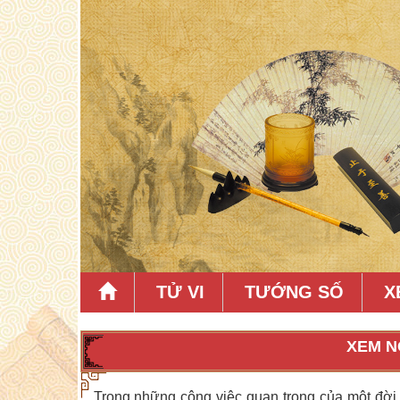
TỬ VI
TƯỚNG SỐ
X
XEM N
Trong những công việc quan trọng của một đời 