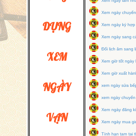
Xem ngày làm nhà
Xem ngày chuyển
DỤNG
Xem ngày ký hợp
Xem ngày sang cá
Đổi lịch âm sang 
XEM
Xem giờ tốt ngày
Xem giờ xuất hàn
NGÀY
xem ngày sửa bế
xem ngày chuyển
Xem ngày đăng kí
VẠN
Xem ngày mua g
Tính hạn tam tai t