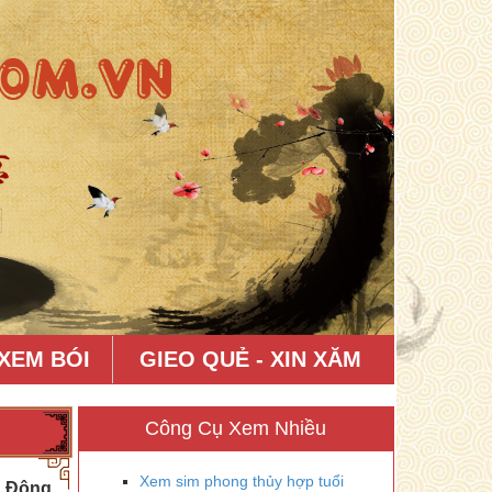
XEM BÓI
GIEO QUẺ - XIN XĂM
Công Cụ Xem Nhiều
Xem sim phong thủy hợp tuổi
g Đông.