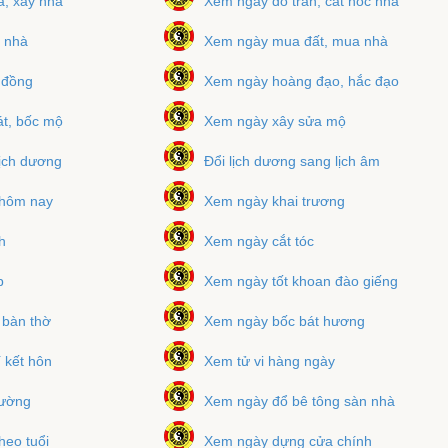
, xây nhà
Xem ngày đổ trần, cất nóc nhà
 nhà
Xem ngày mua đất, mua nhà
 đồng
Xem ngày hoàng đạo, hắc đạo
t, bốc mộ
Xem ngày xây sửa mộ
lịch dương
Đổi lịch dương sang lịch âm
 hôm nay
Xem ngày khai trương
h
Xem ngày cắt tóc
p
Xem ngày tốt khoan đào giếng
 bàn thờ
Xem ngày bốc bát hương
 kết hôn
Xem tử vi hàng ngày
iường
Xem ngày đổ bê tông sàn nhà
heo tuổi
Xem ngày dựng cửa chính