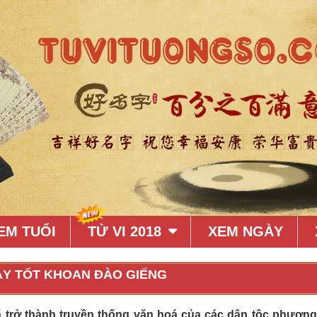
EM TUỔI
TỬ VI 2018
XEM NGÀY
Y TỐT KHOAN ĐÀO GIẾNG
đã trở thành truyền thống văn hoá của các dân tộc phươn