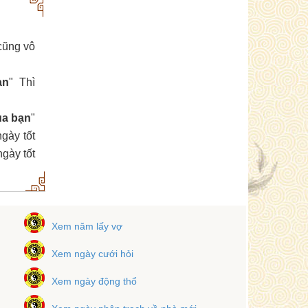
ũng vô
ạn
" Thì
ủa bạn
"
gày tốt
gày tốt
Xem năm lấy vợ
Xem ngày cưới hỏi
Xem ngày động thổ