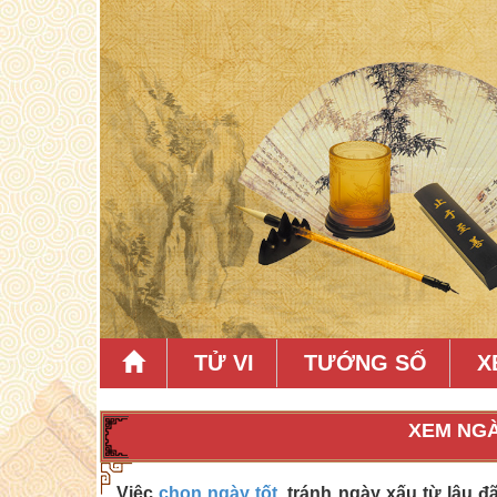
TỬ VI
TƯỚNG SỐ
X
XEM NGÀ
Việc
chọn ngày tốt
, tránh ngày xấu từ lâu 