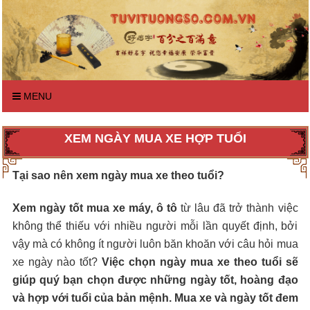
MENU
XEM NGÀY MUA XE HỢP TUỔI
Tại
sao
nên
xem
ngày
mua
xe
theo
tuổi?
Xem ngày tốt mua xe máy, ô tô
từ lâu đã trở thành việc
không thể thiếu với nhiều người mỗi lần quyết định, bởi
vậy mà có không ít người luôn băn khoăn với câu hỏi mua
xe ngày nào tốt?
Việc chọn ngày mua xe theo tuổi sẽ
giúp quý bạn chọn được những ngày tốt, hoàng đạo
và hợp với tuổi của bản mệnh. Mua xe và ngày tốt đem