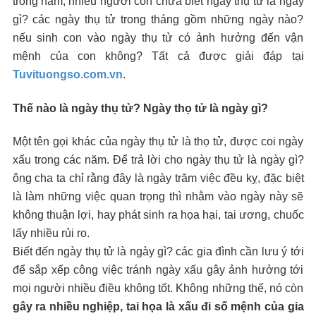
trong năm, nhiều người còn chưa biết ngày thụ tử là ngày
gì? các ngày thụ tử trong tháng gồm những ngày nào?
nếu sinh con vào ngày thụ tử có ảnh hưởng đến vận
mệnh của con không? Tất cả được giải đáp tại
Tuvituongso.com.vn
.
Thế nào là ngày thụ tử? Ngày thọ tử là ngày gì?
Một tên gọi khác của ngày thụ tử là thọ tử, được coi ngày
xấu trong các năm. Để trả lời cho ngày thụ tử là ngày gì?
ông cha ta chỉ rằng đây là ngày trăm việc đều kỵ, đặc biệt
là làm những việc quan trọng thì nhằm vào ngày này sẽ
không thuận lợi, hay phát sinh ra họa hại, tai ương, chuốc
lấy nhiều rủi ro.
Biết đến ngày thụ tử là ngày gì? các gia đình cần lưu ý tới
để sắp xếp công việc tránh ngày xấu gây ảnh hưởng tới
mọi người nhiều điều không tốt. Không những thế, nó còn
gây ra nhiều nghiệp, tai họa là xấu đi số mệnh của gia