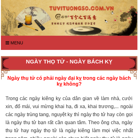
MENU
NGÀY THỌ TỬ - NGÀY BÁCH KỴ
Ngày thụ tử có phải ngày đại kỵ trong các ngày bách
kỵ không?
Trong các ngày kiêng kỵ của dân gian về làm nhà, cưới
xin, đổ mái, vui mừng khai hạ, đi xa, khai trương,... ngoài
các ngày trùng tang, nguyệt kỵ thì ngày thọ tử hay còn gọi
là ngày thụ tử bạn rất cần quan tâm. Theo ông cha, ngày
thụ tử hay ngày thọ tử là ngày kiêng làm mọi việc nhất